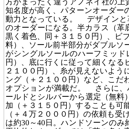
方がまったく違うアノネイ社の上
知名度が高く、パターンオーダー
動力となっている。 デザインと
のオーダーになる。半カラス（革
黒く着色、同＋３１５０円）、ビ
料）、ソール前半部分がダブルソ
がシングルソールのハーフミッド
円）、底に行くに従って細くなる
２１００円）、糸が見えないよう
ング（＋２１００円）など、こだ
オプションが満載だ。 さらに、
ールドとシルバーから選定（無料
加（＋３１５０円）することも可
（＋４万２０００円）の依頼も受
は約30～40日。ハンドソーンの