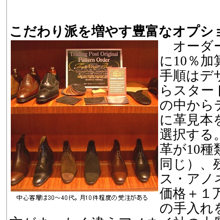
こだわり派を増やす豊富なオプシ
オーダー
に10％
手順はデ
らスター
の中から
に革見本
選択する
革が10
同じ）、
ス・アノ
価格＋１
の手入れ