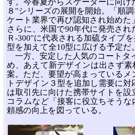
す。今春夏からスケーターに向け
８"シリーズの展開を開始。「順
ケート業界で再び認知され始めた
さらに、米国で90年代に発売され
Ｒ-300"に代表される加硫タイプ
型を加えて全10型に広げる予定だ
一方、安定した人気のコートタ
め、あえて新デザインは出さず素
案。ただ、要望が高まっているメ
トデザイン３型を追加し需要に対
は取引先に向けた携帯サイトを設
コラムなど「接客に役立ちそうな
頼感の向上を図っている。