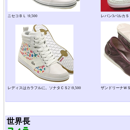
ニセコＢＬ \9,500
レバン3バルカＳＴＭ
レディスはカラフルに。ソナタＣＳ2 \9,500
ザンドリーナＷＳＰ 
世界長