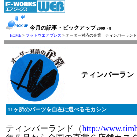
今月の記事・ピックアップ
2009・8
HOME
>
フットウエアプレス
> オーダー対応の企業 ティンバーラン
ティンバーラン
11ヶ所のパーツを自在に選べるモカシン
ティンバーランド（
http://www.timb