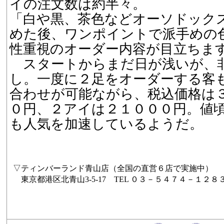
イの注文数は約半々。
「白や黒、茶色などオーソドック
めた後、ワンポイントで派手めの
性重視のオーダー内容が目立ちま
スタートからまだ日が浅いが、
し。一度に２足をオーダーする客
合わせが可能ながら、税込価格は
０円、２アイは２１０００円。値
も人気を加速しているようだ。
▽ティンバーランド青山店（全国の直営６店で実施中）
東京都港区北青山3-5-17 TEL ０３－５４７４－１２８