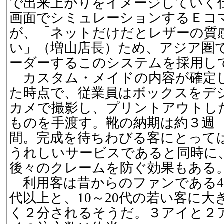
で出来上がりをイメージしていく
画面でシミュレーションするＥコ
が、「ネットだけだとレザーの質
い」（増山店長）ため、アジア圏
ーダーするこのシステムを採用し
カスタム・メイドの内容が確定
た時点で、従業員はボックスをデ
カメで撮影し、プリントアウトし
ものを手渡す。靴の納期は約３週
間。完成を待ちわびる客にとって
うれしいサービスであると同時に
後々のクレームを防ぐ効果もある
利用客は昔からのファンである4
代以上と、10～20代の若い客に大
く２分されるそうだ。３アイと２