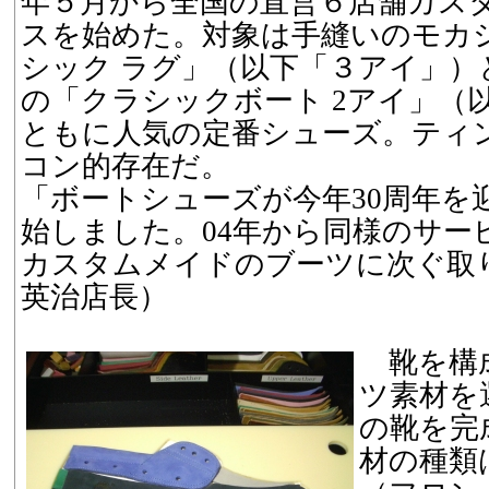
年５月から全国の直営６店舗カス
スを始めた。対象は手縫いのモカシ
シック ラグ」（以下「３アイ」）
の「クラシックボート 2アイ」（
ともに人気の定番シューズ。ティ
コン的存在だ。
「ボートシューズが今年30周年を
始しました。04年から同様のサー
カスタムメイドのブーツに次ぐ取
英治店長）
靴を構成
ツ素材を
の靴を完
材の種類