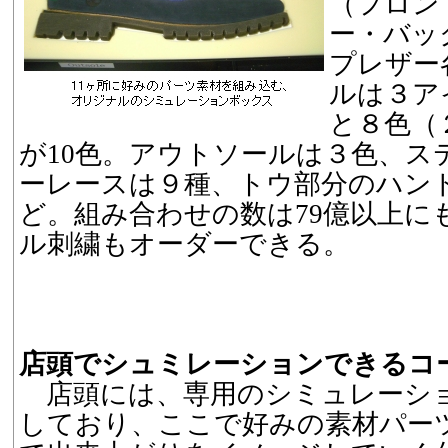
（フロン
ー・バッ
プレザー
ルは３ア
と８色（
が10色。アウトソールは３色、ス
ーレースは９種、トウ部分のハン
ど。組み合わせの数は79億以上に
ル刺繍もオーダーできる。
店頭でシュミレーションできるコ
店頭には、専用のシミュレーシ
しており、ここで好みの素材パー