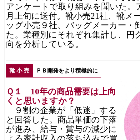
アンケートで取り組みを聞いた。ア
月上旬に送付。靴小売21社、靴メー
ッグ小売９社、バッグメーカー・卸
た。業種別にそれぞれ集計し、円
向を分析している。
靴 小 売
ＰＢ開発をより積極的に
Ｑ１ 10年の商品需要は上向
くと思いますか？
９割の企業が「低迷」する
と回答した。商品単価の下落
が進み、給与・賞与の減少に
よる家計収入の落ち込みで買