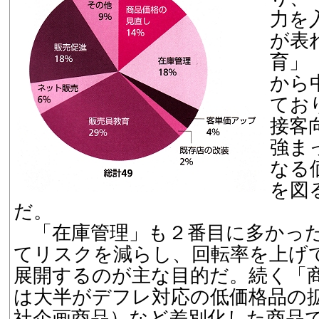
力を
が表
育」
から
てお
接客
強ま
なる
を図
だ。
「在庫管理」も２番目に多かった
てリスクを減らし、回転率を上げ
展開するのが主な目的だ。続く「
は大半がデフレ対応の低価格品の
社企画商品）など差別化した商品