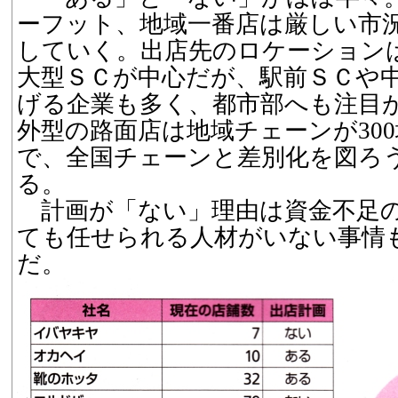
ーフット、地域一番店は厳しい市
していく。出店先のロケーション
大型ＳＣが中心だが、駅前ＳＣや
げる企業も多く、都市部へも注目
外型の路面店は地域チェーンが30
で、全国チェーンと差別化を図ろ
る。
計画が「ない」理由は資金不足
ても任せられる人材がいない事情
だ。