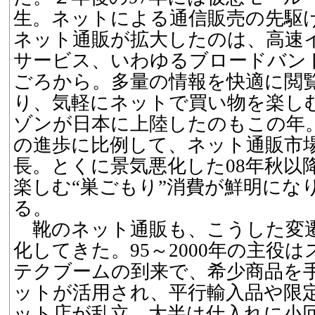
生。ネットによる通信販売の先駆
ネット通販が拡大したのは、高速
サービス、いわゆるブロードバンド
ごろから。多量の情報を快適に閲
り、気軽にネットで買い物を楽し
ゾンが日本に上陸したのもこの年
の進歩に比例して、ネット通販市
長。とくに景気悪化した08年秋以
楽しむ“巣ごもり”消費が鮮明にな
る。
靴のネット通販も、こうした変
化してきた。95～2000年の主役
テクブームの到来で、希少商品を
ットが活用され、平行輸入品や限
ット店が乱立。大半は仕入れに小