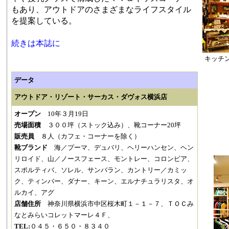
もあり、アウトドアのさまざまなライフスタイル
を提案している。
続きは本誌に
キッチ
データ
アウトドア・リゾート・サーカス・ダヴォス横浜店
オープン
10年３月19日
売場面積
３００坪（ストック込み）、靴コーナー20坪
販売員
８人（カフェ・コーナーを除く）
靴ブランド
海／プーマ、デュバリ、ヘリーハンセン、ヘン
リロイド、山／ノースフェース、モントレー、コロンビア、
スポルティバ、ソレル、サンバラン、カントリー／カミッ
ク、ティンバー、ダナー、キーン、エルナチュラリスタ、オ
ルカイ、アグ
店舗住所
神奈川県横浜市中区桜木町１－１－７、ＴＯＣみ
なとみらいコレットマーレ４Ｆ、
TEL:
０４５・６５０・８３４０