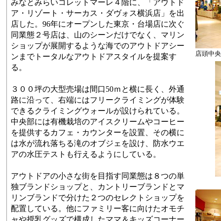
みなとみらいコレットマーレ４階に、「アウトド
ア・リゾート・サーカス・ダヴォス横浜店」を出
店した。96年にオープンした東京・台場店に次ぐ
同業態２号店は、山のシーンだけでなく、マリン
ショップが展開するような海でのアウトドアシー
店頭中
ンまでトータルなアウトドアスタイルを提案す
る。
３００坪の大型売場は間口50ｍと横に長く、外通
路に沿って、右端にはフリークライミングが体験
できるクライミングウォールが設けられている。
中央部には有機栽培のアイスクリームやコーヒー
を提供するカフェ・カウンターを設置、その横に
は水が流れ落ちる滝のオブジェを設け、防水ウエ
アの水圧テストも行えるようにしている。
アウトドアの小さな街を目指す同業態は８つの単
独ブランドショップと、カントリーブランドとマ
リンブランドで分けた２つのセレクトショップを
配置している。他にファミリー客に向けたオモチ
ャや授乳グッズで構成したママ＆キッズコーナー