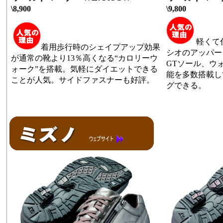
\8,900
\9,800
軽くて
着用歩行時のシェイプアップ効果
シオのアッパー
が通常の靴より13％高くなる“カロリーウ
GTソール、ウ
ォーク”を搭載。気軽にダイエットできる
能を多数搭載し
ことが人気。サイドファスナーも好評。
グできる。