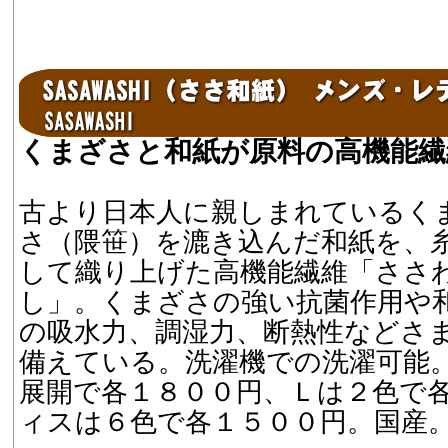
くまざさと和紙が原料の高機能繊
古より日本人に親しまれているく
さ（隈笹）を漉き込んだ和紙を、
して織り上げた高機能繊維「ささ
し」。くまざさの強い抗菌作用や
の吸水力、調湿力、断熱性などさ
備えている。洗濯機での洗濯可能
展開で各１８００円、Ｌは２色で
ィスは６色で各１５００円。国産