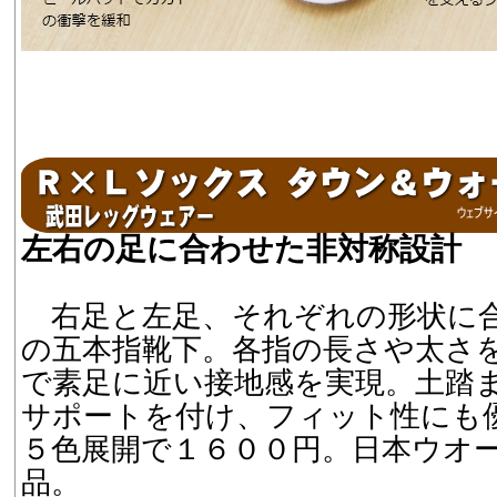
左右の足に合わせた非対称設計
右足と左足、それぞれの形状に
の五本指靴下。各指の長さや太さ
で素足に近い接地感を実現。土踏
サポートを付け、フィット性にも
５色展開で１６００円。日本ウオ
品。