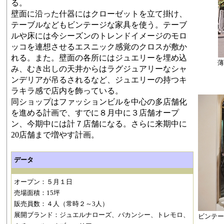
る。
壁面に沿った什器にはクローゼットを立て掛け、
テーブルなどもビンテージな家具を使う。テーブ
ルや床には今シーズンのトレンドイメージのモロ
ッコを連想させるエスニック感覚のクロスが敷か
れる。また。壁面の各所にはジュエリーを埋め込
み、むき出しの天井からはラグジュアリーなシャ
ンデリアが吊るされるなど、ジュエリーの持つキ
ラキラ感で店内を飾っている。
同ショップはファッションビルを中心の多店舗化
を進める計画で、すでに８月中に３店舗オープ
ン、今期中には計７店舗になる。さらに来期中に
20店舗まで増やす計画。
データ
オープン：５月１日
売場面積：15坪
販売員数：４人（常時２～3人）
展開ブランド：ジュエルナローズ、バカンシー、トレモロ、
ビンテ