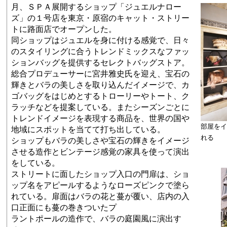
月、ＳＰＡ展開するショップ「ジュエルナロー
ズ」の１号店を東京・原宿のキャット・ストリー
トに路面店でオープンした。
同ショップはジュエルを身に付ける感覚で、日々
のスタイリングに合うトレンドミックスなファッ
ションバッグを提供するセレクトバッグストア。
総合プロデューサーに宮井雅史氏を迎え、宝石の
輝きとバラの美しさを取り込んだイメージで、カ
ゴバッグをはじめとするトローリーやトート、ク
ラッチなどを提案している。またシーズンごとに
トレンドイメージを表現する商品を、世界の国や
部屋を
地域にスポットを当てて打ち出している。
れる
ショップもバラの美しさや宝石の輝きをイメージ
させる造作とビンテージ感覚の家具を使って演出
をしている。
ストリートに面したショップ入口の門扉は、ショ
ップ名をアピールするようなローズピンクで塗ら
れている。扉面はバラの花と蔓が覆い、店内の入
口正面にも蔓の巻きついたプ
ラントポールの造作で、バラの庭園風に演出す