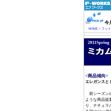
今
HOME
>
フッ
2011Spring
<商品傾向>
エレガンスと
前シーズンの
ような商品提
り、ナチュラ