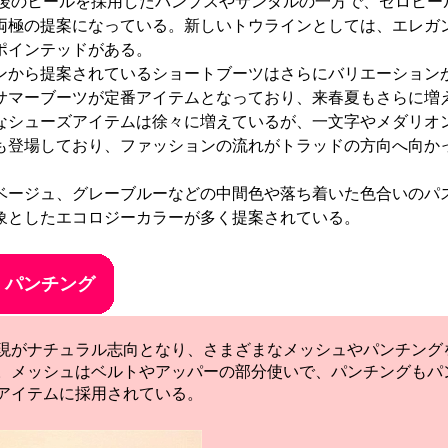
m前後のヒールを採用したパンプスやサンダルの一方で、ゼロヒー
両極の提案になっている。新しいトウラインとしては、エレガ
ポインテッドがある。
ンから提案されているショートブーツはさらにバリエーション
サマーブーツが定番アイテムとなっており、来春夏もさらに増
シューズアイテムは徐々に増えているが、一文字やメダリオ
も登場しており、ファッションの流れがトラッドの方向へ向か
。
ージュ、グレーブルーなどの中間色や落ち着いた色合いのパ
象としたエコロジーカラーが多く提案されている。
・パンチング
がナチュラル志向となり、さまざまなメッシュやパンチング
。メッシュはベルトやアッパーの部分使いで、パンチングもパ
アイテムに採用されている。