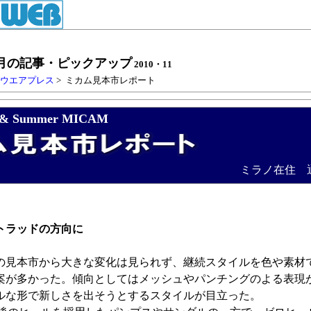
月の記事・ピックアップ
2010・11
トウエアプレス
> ミカム見本市レポート
 & Summer MICAM
ミラノ在住 通
トラッドの方向に
見本市から大きな変化は見られず、継続スタイルを色や素材
案が多かった。傾向としてはメッシュやパンチングのよる表現
ルな形で新しさを出そうとするスタイルが目立った。