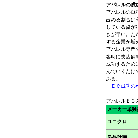
アパレルの成
アパレルの単
占める割合は
している点が
きが早い。た
する企業が増
アパレル専門
客時に実店舗
成功するため
んでいくだけ
ある。
「ＥＣ成功の
アパレルＥＣ
メーカー単独
ユニクロ
良品計画