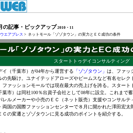
月の記事・ピックアップ
2010・11
トウエアプレス
> ネットモール「ゾゾタウン」の実力とＥＣ成功の条件
スタートトゥデイコンサルティング
デイ（千葉市）が04年から運営する
「ゾゾタウン」
は、ファッ
ルの先駆け。ユナイテッドアローズやビームスなど有名セレク
、ファッションモールでは現在最大の売上げを誇る。スタート
千葉市）は同社100％出資子会社として08年に設立。これまで
パレルメーカーや小売のＥＣ（ネット販売）支援やコンサルテ
・両国の国際ファッションセンターで８月に開かれた澤田宏太
ＥＣの変遷とゾゾタウンに見る成功のポイントを紹介する。