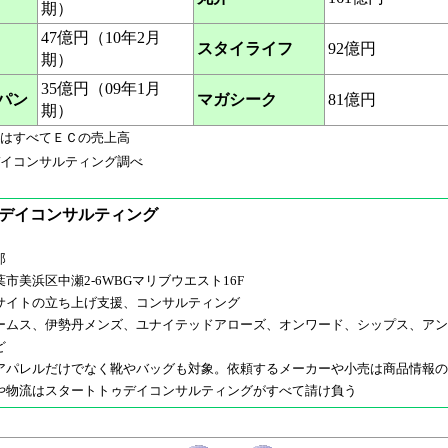
期）
47億円（10年2月
スタイライフ
92億円
期）
35億円（09年1月
パン
マガシーク
81億円
期）
はすべてＥＣの売上高
イコンサルティング調べ
デイコンサルティング
郎
市美浜区中瀬2-6WBGマリブウエスト16F
サイトの立ち上げ支援、コンサルティング
ームス、伊勢丹メンズ、ユナイテッドアローズ、オンワード、シップス、アン
ど
アパレルだけでなく靴やバッグも対象。依頼するメーカーや小売は商品情報の
や物流はスタートトゥデイコンサルティングがすべて請け負う