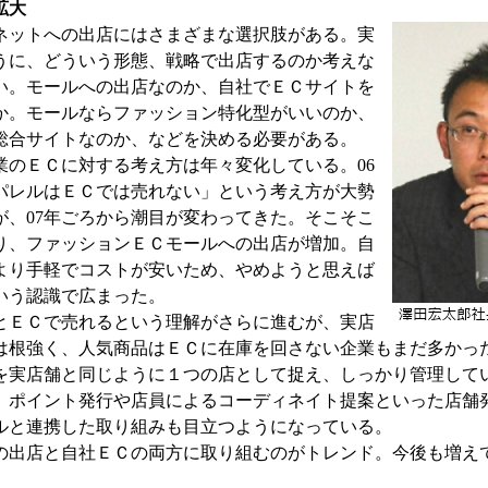
拡大
ネットへの出店にはさまざまな選択肢がある。実
うに、どういう形態、戦略で出店するのか考えな
い。モールへの出店なのか、自社でＥＣサイトを
か。モールならファッション特化型がいいのか、
総合サイトなのか、などを決める必要がある。
のＥＣに対する考え方は年々変化している。06
パレルはＥＣでは売れない」という考え方が大勢
が、07年ごろから潮目が変わってきた。そこそこ
り、ファッションＥＣモールへの出店が増加。自
より手軽でコストが安いため、やめようと思えば
いう認識で広まった。
とＥＣで売れるという理解がさらに進むが、実店
は根強く、人気商品はＥＣに在庫を回さない企業もまだ多かった
を実店舗と同じように１つの店として捉え、しっかり管理して
。ポイント発行や店員によるコーディネイト提案といった店舗
ルと連携した取り組みも目立つようになっている。
の出店と自社ＥＣの両方に取り組むのがトレンド。今後も増え