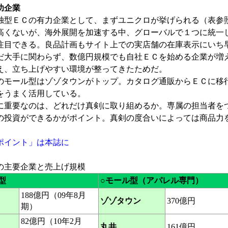
功企業
独型ＥＣの有力企業として、まずユニクロが挙げられる（表参
高くないが、海外展開を加速する中、グローバルで１つに統一
注目できる。良品計画もサイト上での実店舗の在庫表示にいち
だ大手に関わらず、数億円規模でも自社ＥＣを始める企業が増
え、立ち上げやすい環境が整ってきたためだ。
のモール型はゾゾタウンがトップ。カタログ通販からＥＣに移
をうまく活用している。
に重要なのは、どれだけ真剣に取り組めるか。専属の担当者を
の投資ができるかがポイント。真剣の度合いによっては商品力
ポイント」は本誌に
の主要企業と売上げ規模
型
○モール型（アパレル専門）
188億円（09年8月
ゾゾタウン
370億円
期）
82億円（10年2月
丸井
161億円