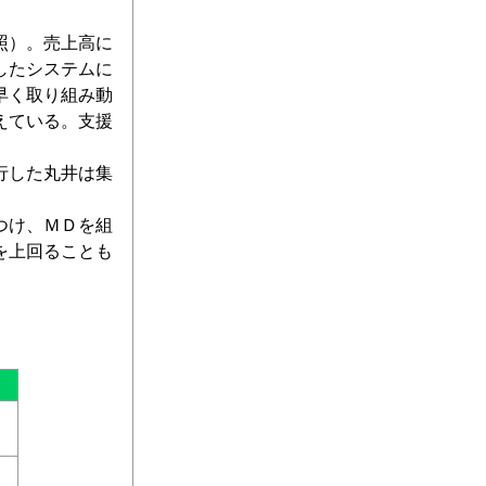
照）。売上高に
したシステムに
早く取り組み動
えている。支援
行した丸井は集
つけ、ＭＤを組
を上回ることも