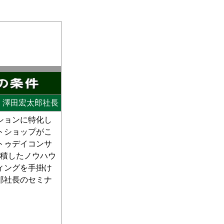
 澤田宏太郎社長
ションに特化し
トショップがこ
トゥデイコンサ
蓄積したノウハウ
ィングを手掛け
郎社長のセミナ