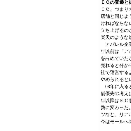
ＥＣの変遷と
ＥＣ、つまり
店舗と同じよ
ければならな
立ち上げるの
楽天のような
アパレル企業
年以前は「ア
を占めていた
売れると分か
社で運営する
やめられると
08年に入る
舗優先の考え
年以降はＥＣ
勢に変わった
ツなど、リア
今はモールへ