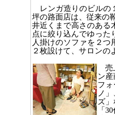
レンガ造りのビルの１
坪の路面店は、従来の
井近くまで高さのある
点に絞り込んでゆった
人掛けのソファを２つ
２枚設けて、サロンの
売上
ン産
フォ
ノ」
ズ」
「3