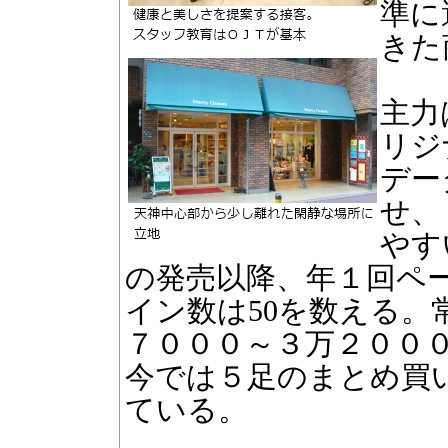
準に
きた
主力
リジ
デー
せ、
やす
の発売以降、年１回ペ
イン数は50を数える。
７０００～３万２００
今では５足のまとめ買
ている。