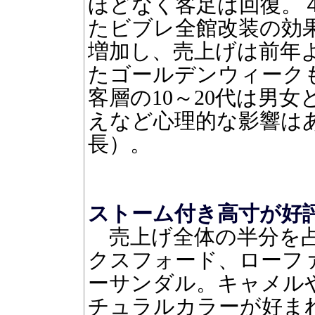
ほどなく客足は回復。
たビブレ全館改装の効
増加し、売上げは前年よ
たゴールデンウィーク
客層の10～20代は男
えなど心理的な影響は
長）。
ストーム付き高寸が好
売上げ全体の半分を占
クスフォード、ローフ
ーサンダル。キャメル
チュラルカラーが好ま