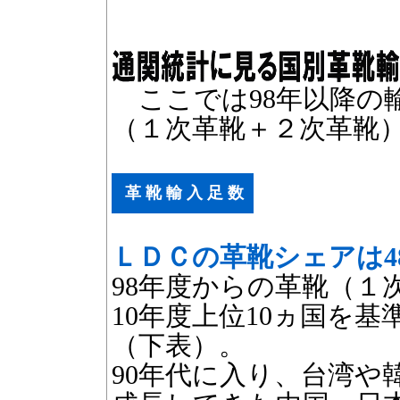
ここでは98年以降の
（１次革靴＋２次革靴
革 靴 輸 入 足 数
ＬＤＣの革靴シェアは4
98年度からの革靴（１
10年度上位10ヵ国を
（下表）。
90年代に入り、台湾や