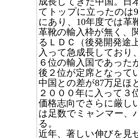
成長してきた中国。日
てトップに立ったのは
にあり、10年度では革
革靴の輸入枠が無く、
るＬＤＣ（後発開発途
入って急成長しており、
６位の輸入国であったが
後２位が定席となってい
中国との差が87万足ほ
２０００年に入って３
価格志向でさらに厳しい
は足数でミャンマー、
る。
近年、著しい伸びを見