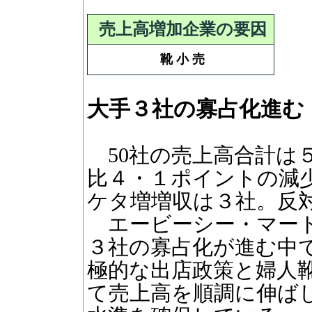
売上高増加企業の要因
靴 小 売
大手３社の寡占化進む
50社の売上高合計は
比４・１ポイントの減少
ケタ増増収は３社。反
エービーシー・マート
３社の寡占化が進む中
極的な出店政策と婦人
て売上高を順調に伸ばし