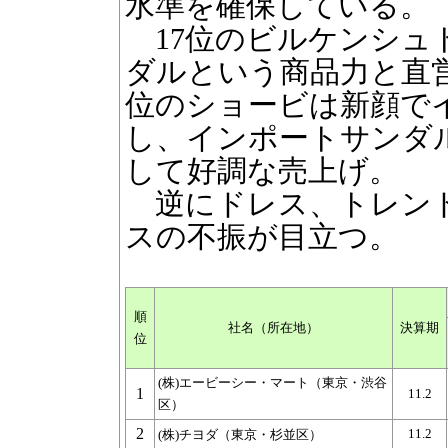
水準を確保している。
17位のビルケンシュ
ダルという商品力と直営
位のショービは新顔で
し、インポートサンダ
して好調な売上げ。
逆にドレス、トレンド
スの不振が目立つ。
順
社名（所在地）
決算期
位
(株)エービーシー・マート（東京・渋谷
1
11.2
区）
2
11.2
(株)チヨダ（東京・杉並区）