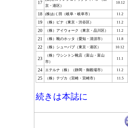
17
10.12
京・港区）
18
(株)おく田（岐阜・岐阜市）
11.2
19
（株）ピナ（東京・渋谷区）
11.2
20
（株）アイウォーク（東京・品川区）
11.2
21
（株）靴のホッタ（愛知・清須市）
11.8
22
（株）シューパブ（東京・港区）
10.12
（株）ワシントン靴店（富山・富山
23
11.1
市）
24
エテルナ（株）（静岡・御殿場市）
11.2
25
（株）テヅカ（宮崎・宮崎市）
11.5
続きは本誌に