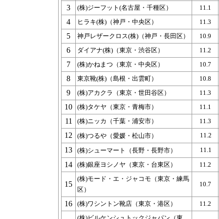
3
(株)ジーフット(名古屋・千種区）
11.1
4
ヒラキ(株)（神戸・中央区）
11.3
5
神戸レザークロス(株)（神戸・長田区）
10.9
6
ダイアナ(株)（東京・渋谷区）
11.2
7
(株)かねまつ（東京・中央区）
10.7
8
東京靴(株)（島根・出雲町）
10.8
9
(株)アカクラ（東京・世田谷区）
11.3
10
(株)タケヤ（東京・青梅市）
11.1
11
(株)ニッカ（千葉・浦安市）
11.3
12
11.2
(株)つるや（愛媛・松山市）
13
11.1
(株)シューマート（長野・長野市）
14
(株)銀座ヨシノヤ（東京・台東区）
11.2
(株)モード・エ・ジャコモ（東京・練馬
15
10.7
区）
16
(株)ワシントン靴店（東京・港区）
11.2
(株)ビルケンシュトックジャパン（東