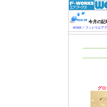
今月の記
HOME
>
フットウエア
グロ