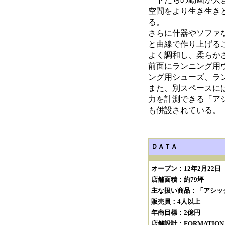
空間をより生き生き
る。
さらに什器やソファ
と曲線で作り上げる
よく調和し、柔らか
前面にランニング用
ング用シューズ、ラ
また、別スペースに
力を計測できる「ア
も併設されている。
ＤＡＴＡ
オープン：12年2月22日
店舗面積：約79坪
主な扱い商品：「アシッ
販売員：4人以上
年商目標：2億円
店舗設計：FORMATIO