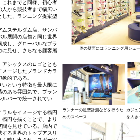
。これまでと同様、初心者
の人から競技者まで幅広い
とした、ランニング提案型
アムステルダム店、サンパ
バル展開の店舗と同じ世界
構成し、グローバルなブラ
奥の壁面にはランニング用シュ
力に見せ、さらなる顧客層
。
、アシックスのロゴととも
イメージしたブランドカラ
印象的である。
きいという特徴を最大限に
感のある雰囲気で、ブラン
シルバーで統一されてい
ランナーの足型計測などを行うた
カジュ
イラルをイメージする楕円
めのスペース
を大き
。楕円を描くことで、より
空間を見せている。店内で
携する世界のトップアスリ
きく映し出され、スポーツ