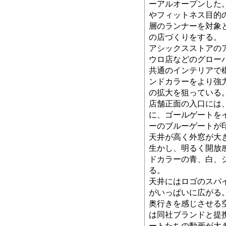
ーアルオープンした
やフィットネス目的
層のランナーを対象
の店づくりをする。
アシックスストアの
ウロ店などのグロー
共通のインテリアで
ンドカラーをより強
の拡大を狙っている
店舗正面の入口には
に、ゴールゲートを
ーのブルーゲートが
天井が高く外窓が大
生かし、明るく開放
ドカラーの青、白、
る。
天井にはロゴのスパ
がいっぱいに広がる
奥行きを感じさせる
は同社ブランドと提
ートたちの動画が大