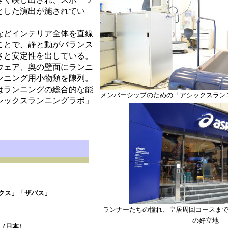
とした演出が施されてい
などインテリア全体を直線
ことで、静と動がバランス
さと安定性を出している。
ウェア、奥の壁面にランニ
ンニング用小物類を陳列。
はランニングの総合的な能
メンバーシップのための「アシックスラン
シックスランニングラボ」
クス」「ザバス」
ランナーたちの憧れ、皇居周回コースまで
の好立地
N（日本）