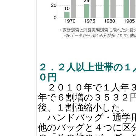
２．２人以上世帯の１
０円
２０１０年で１人年３
年で６割増の３５３２
後、１割強縮小した。
ハンドバッグ・通学用
他のバッグと４つに区