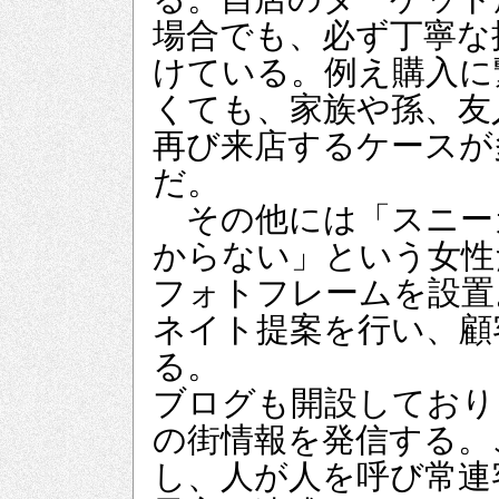
場合でも、必ず丁寧な
けている。例え購入に
くても、家族や孫、友
再び来店するケースが
だ。
その他には「スニー
からない」という女性
フォトフレームを設置
ネイト提案を行い、顧
る。
ブログも開設しており
の街情報を発信する。
し、人が人を呼び常連客