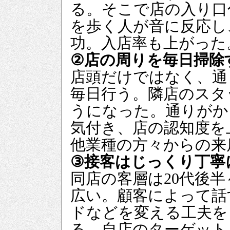
る。そこで店の入り口
を歩く人が音に反応し
功。入店率も上がった
②店の周りを毎日掃除
店頭だけではなく、通
毎日行う。隣店のスタ
うになった。通りがか
気付き、店の認知度を
他業種の方々からの来
③接客はじっくり丁寧
同店の客層は20代後半
広い。顧客によって話
ドなどを変える工夫を
る。自店のターゲット