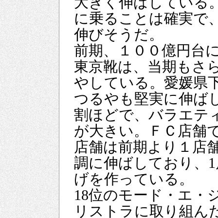
大きく伸ばしている
に乗ることは確実で
伸びそうだ。
前期、１００億円台
東京靴は、当期もさ
やしている。愛媛県下
つるやも堅実に伸ば
割ほどで、バラエテ
が大きい。ＦＣ店舗
店舗は前期より１店
調に伸ばしており、1
げを作っている。
18位のモード・エ・
リストラに取り組ん