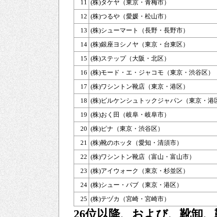
11
(株)タケヤ（東京・青梅市）
12
(株)つるや（愛媛・松山市）
13
(株)シューマート（長野・長野市）
14
(株)銀座ヨシノヤ（東京・台東区）
15
(株)ステップ（大阪・北区）
16
(株)モード・エ・ジャコモ（東京・渋谷区）
17
(株)ワシントン靴店（東京・港区）
18
(株)ビルケンシュトックジャパン（東京・港
19
(株)おく田（岐阜・岐阜市）
20
(株)ピナ（東京・渋谷区）
21
(株)靴のホッタ（愛知・清須市）
22
(株)ワシントン靴店（富山・富山市）
23
(株)アイウォーク（東京・杉並区）
24
(株)シュー・パブ（東京・港区）
25
(株)テヅカ（宮崎・宮崎市）
26位以降、および、靴卸