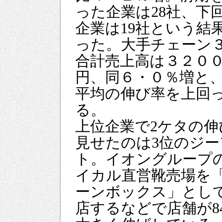
った企業は28社、下
企業は19社という結
った。大手チェーン
合計売上高は３２０
円、同６・０％増と、
平均の伸び率を上回
る。
上位企業で2ケタの伸
見せたのは3位のジー
ト。イオングループ
イカル直営靴売場を
ーンボックス」とし
店するなどで店舗が8