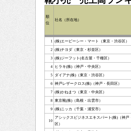
順
社名（所在地）
位
1
(株)エービーシー・マート（東京・渋谷区）
2
(株)チヨダ（東京・杉並区）
3
(株)ジーフット(名古屋・千種区）
4
ヒラキ(株)（神戸・中央区）
5
ダイアナ(株)（東京・渋谷区）
6
神戸レザークロス(株)（神戸・長田区）
7
(株)かねまつ（東京・中央区）
8
東京靴(株)（島根・出雲市）
9
(株)ニッカ（千葉・浦安市）
アシックスビジネスエキスパート(株)（神戸
10
区）