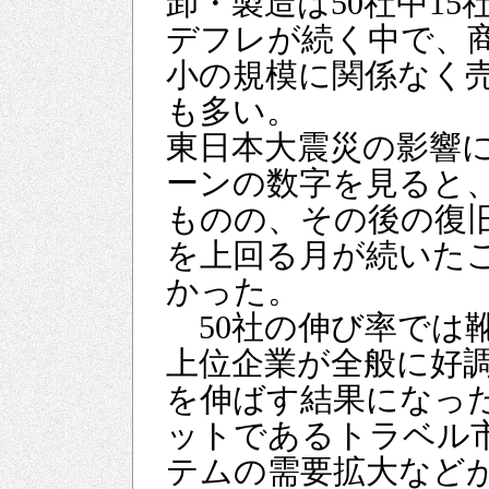
卸・製造は50社中1
デフレが続く中で、
小の規模に関係なく
も多い。
東日本大震災の影響
ーンの数字を見ると
ものの、その後の復
を上回る月が続いた
かった。
50社の伸び率では
上位企業が全般に好
を伸ばす結果になっ
ットであるトラベル
テムの需要拡大など