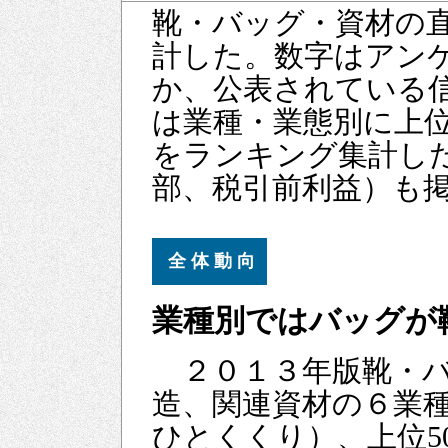
靴・バッグ・資材の
計した。数字はアン
か、公表されている
は業種・業態別に上位
をランキング集計し
部、税引前利益）も
全 体 動 向
業種別ではバッグが
２０１３年版靴・バ
造、関連資材の６業
ひとくくり）、上位5