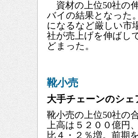
資材の上位50社の
バイの結果となった
になるなど厳しい市場
社が売上げを伸ばして
どまった。
靴小売
大手チェーンのシェ
靴小売の上位50社の
上高は５２００億円
比４・２％増。前期