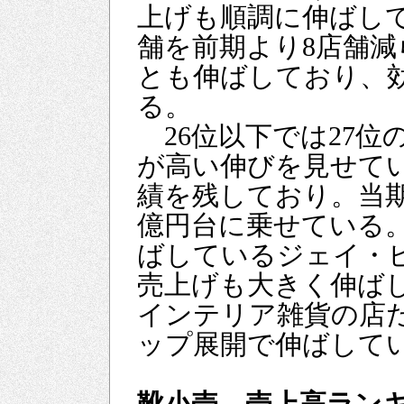
上げも順調に伸ばして
舗を前期より8店舗
とも伸ばしており、
る。
26位以下では27位
が高い伸びを見せて
績を残しており。当期
億円台に乗せている
ばしているジェイ・ビ
売上げも大きく伸ばし
インテリア雑貨の店
ップ展開で伸ばして
靴小売 売上高ラン