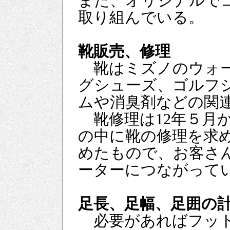
また、オリジナルで
取り組んでいる。
靴販売、修理
靴はミズノのウォー
グシューズ、ゴルフ
ムや消臭剤などの関
靴修理は12年５月
の中に靴の修理を求
めたもので、お客さ
ーターにつながって
足長、足幅、足囲の
必要があればフット