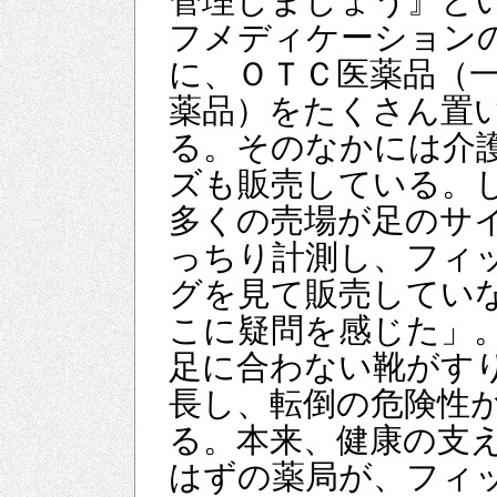
管理しましょう』と
フメディケーション
に、ＯＴＣ医薬品（
薬品）をたくさん置
る。そのなかには介
ズも販売している。
多くの売場が足のサ
っちり計測し、フィ
グを見て販売してい
こに疑問を感じた」
足に合わない靴がす
長し、転倒の危険性
る。本来、健康の支
はずの薬局が、フィ