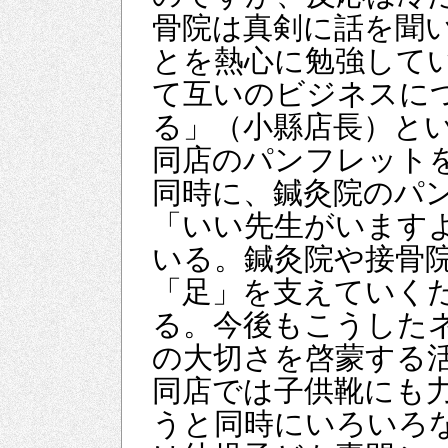
骨院は真剣に話を聞
とを熱心に勉強して
て互いのビジネスに
る」（小縣店長）と
同店のパンフレット
同時に、鍼灸院のパ
「いい先生がいます
いる。鍼灸院や接骨
「足」を支えていく
る。今後もこうした
の大切さを啓蒙する
同店では子供靴にも
うと同時にいろいろ