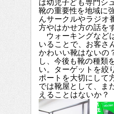
は幼児子ども専門シ
靴の重要性を地域に
んサークルやラジオ
方やはかせ方の話を
ウォーキングなどは
いることで、お客さ
かわいい靴はないの
し、今後も靴の種類
い。ターゲットを絞
ポートを大切にして
では靴屋として、ま
えることはないか？