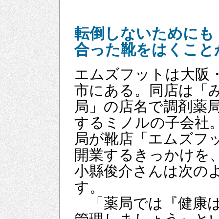
転倒しないためにも
合った靴をはくこと
エムズフットは大阪
市にある。同店は「
局」の店名で調剤薬
するミノルの子会社
局が靴店「エムズフ
開業するきっかけを
小縣俊介さんは次の
す。
「薬局では『健康は