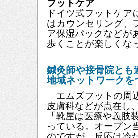
フットケア
ドイツ式フットケア
はカウンセリング、
ア保湿パックなどが
歩くことが楽しくな
鍼灸師や接骨院とも
地域ネットワークを
エムズフットの周辺
皮膚科などが点在し
「靴屋は医療や義肢
っている。オープン
のですが、反応は冷