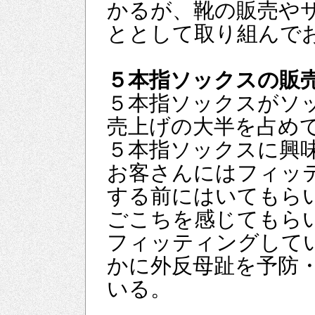
かるが、靴の販売や
ととして取り組んで
５本指ソックスの販
５本指ソックスがソ
売上げの大半を占め
５本指ソックスに興
お客さんにはフィッ
する前にはいてもら
ごこちを感じてもら
フィッティングして
かに外反母趾を予防
いる。