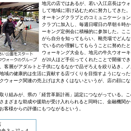
地元の店ではあるが、若い入江店長はウォ
して地域に溶け込むために努力してきた。
オーキングクラブとのコミュニケーション
クラブに加入し、毎週日曜日の早朝６時か
ーキング定例会に積極的に参加した。ここ
がら自分を知ってもらい、靴売場でどんな
でいるのか理解してもらうことに努めたと
ウォーキング大会も、地元の牛久ウオーキ
が20人ほど手伝ってくれたことで開催で
、客層がアダルトと子供になるなかで品ぞろえを絞り込き、ノ
地域の健康的は生活に貢献する店づくりを目指すようになった
クウォーク関連の売上げは大きくはないというが、店の顔にな
取り組みが、県の「経営革新計画」認定につながっている。こ
さまざまな助成や援助が受け入れられると同時に、金融機関か
お客様からの評価にもつながるという。
店
央３－27－４