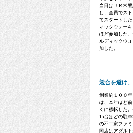
当日はＪＲ常磐
し、全員でスト
てスタートした
ィックウォーキ
ほど参加した。
ルディックウォ
加した。
競合を避け、
創業約１００年
は、25年ほど
くに移転した。
15台ほどの駐
の不二家ファミ
同店はアダルト