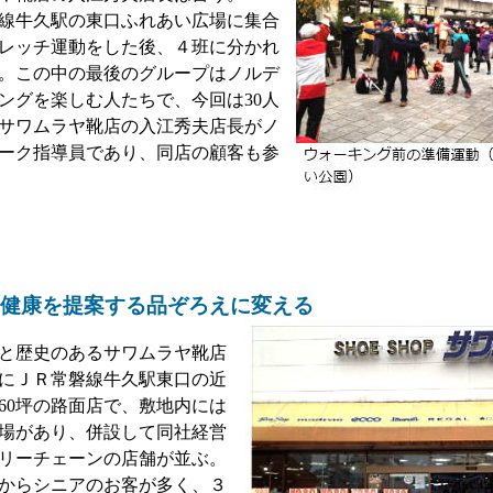
線牛久駅の東口ふれあい広場に集合
レッチ運動をした後、４班に分かれ
。この中の最後のグループはノルデ
ングを楽しむ人たちで、今回は30人
サワムラヤ靴店の入江秀夫店長がノ
ーク指導員であり、同店の顧客も参
健康を提案する品ぞろえに変える
と歴史のあるサワムラヤ靴店
前にＪＲ常磐線牛久駅東口の近
60坪の路面店で、敷地内には
車場があり、併設して同社経営
リーチェーンの店舗が並ぶ。
からシニアのお客が多く、３