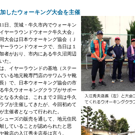
加したウォーキング大会を主催
月11日、茨城・牛久市内でウォーキン
イヤーラウンドウオーク牛久大会」
同大会は日本ウオーキング協会（Ｊ
ヤーラウンドウオークで、当日は１
加者がおり、市内にある牛久沼周辺
歩いた。
は、イヤーラウンドの基地（ステー
ている地元靴専門店のサワムラヤ靴
長）で、日本ウオーキング協会の市
る牛久ウオーキングクラブがサポー
となる大会は、これまで２回は牛久
ラブが主催してきたが、今回初めて
が主催者となって行われた。
シューズの販売を通して、地元住民
献していることが認められたと思
ヤ靴店の入江秀夫店長は言う。