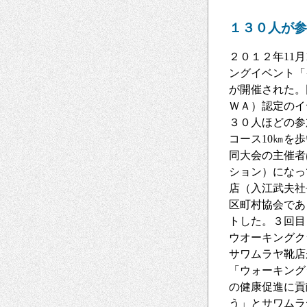
１３０人が参
２０１２年11
ングイベント「
が開催された。
ＷＡ）認定のイ
３０人ほどの参
コース10㎞を
同大会の主催者
ション）になっ
店（入江武夫社
区町村協会であ
トした。３回目
ウオーキングク
サワムラヤ靴店
「ウォーキング
の健康促進に貢
う」とサワムラ