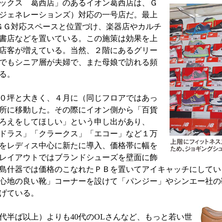
ックス 葛西店」のあるイオン葛西店は、Ｇ
ジェネレーションズ）対応の一号店だ。最上
ＧＧ対応スペースと位置づけ、楽器店やカルチ
書店などを置いている。この施策は効果を上
店客が増えている。当然、２階にあるグリー
でもシニア層が夫婦で、また母娘で訪れる頻
る。
０坪と大きく、４月に（同じフロアではあっ
所に移動した。その際にイオン側から「百貨
ろえをしてほしい」という申し出があり、
ドラス」「クラークス」「エコー」など１万
をレディス中心に新たに導入、価格帯に幅を
レイアウトではブランドシューズを壁面に飾
島什器では価格のこなれたＰＢを置いてアイキャッチにしてい
心地の良い靴」コーナーを設けて「パンジー」やシンエー社の
げている。
0代半ば以上）よりも40代のOLさんなど、もっと若い世