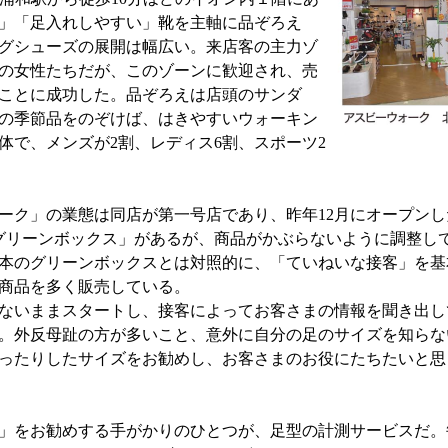
」「足入れしやすい」靴を主軸に品ぞろえ
グシューズの展開は幅広い。来店客の主力ゾ
0代の女性たちだが、このゾーンに歓迎され、売
ことに成功した。品ぞろえは店頭のサンダ
の季節品をのぞけば、はきやすいウォーキン
体で、メンズが2割、レディス6割、スポーツ2
ーク」の業態は同店が第一号店であり、昨年12月にオープン
グリーンボックス」があるが、商品がかぶらないように調整し
本のグリーンボックスとは対照的に、「ていねいな接客」を基
超す商品を多く販売している。
ないままスタートし、接客によってお客さまの情報を聞き出し
。外反母趾の方が多いこと、意外に自分の足のサイズを知らな
ったりしたサイズをお勧めし、お客さまのお役にたちたいと思
」をお勧めする手がかりのひとつが、足型の計測サービスだ。毎