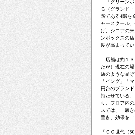
「グリーンボ
Ｇ（グランド・
階である4階を
ャースクール、
げ、シニアの来
ンボックスの店
度が高まってい
店舗は約１３
たが）現在の場
店のような品ぞ
「イング」「マ
円台のブランド
持たせている。
り、フロア内の
スでは、「履き
置き、効果を上
「ＧＧ世代（5