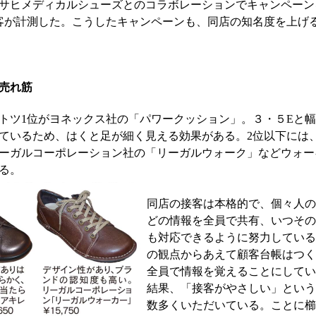
サヒメディカルシューズとのコラボレーションでキャンペーン
店客が計測した。こうしたキャンペーンも、同店の知名度を上げ
売れ筋
ツ1位がヨネックス社の「パワークッション」。３・５Eと幅
ているため、はくと足が細く見える効果がある。2位以下には
ーガルコーポレーション社の「リーガルウォーク」などウォー
る。
同店の接客は本格的で、個々人
どの情報を全員で共有、いつそ
も対応できるように努力してい
の観点からあえて顧客台帳はつ
全員で情報を覚えることにして
結果、「接客がやさしい」とい
数多くいただいている。ことに