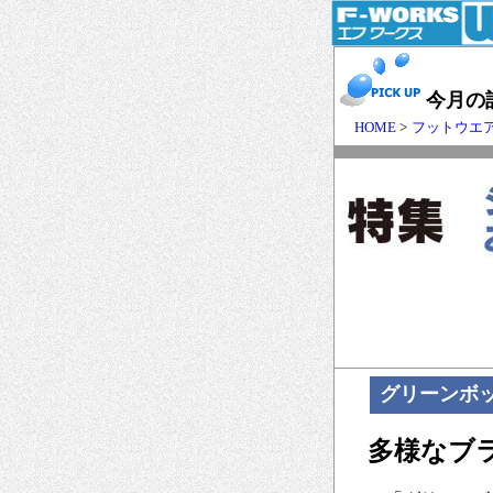
今月の
HOME
>
フットウエ
グリーンボ
多様なブ