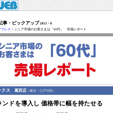
記事・ピックアップ
2013・8
アプレス
> シニア市場のお客さまは「60代」 売場レポート
ックス
葛西店
（東京・江戸川区）
ランドを導入し 価格帯に幅を持たせる