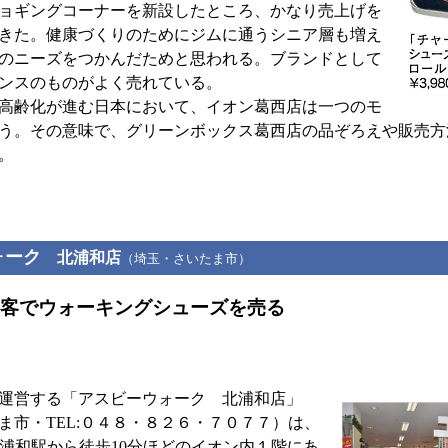
ョギングコーナーを新設したところ、かなり売上げを
きた。健康づくりのためにジムに通うシニア層も増え
のニーズをつかんだためと思われる。ブランドとして
ンスのものがよく売れている。
高齢化が進む日本において、イオン葛西店は一つのモ
う。その意味で、グリーンボックス葛西店の品ぞろえや販売方
。
ォーク
北浦和店
（埼玉・さいたま市）
客でウォーキングシューズを売る
運営する「アスビーウォーク 北浦和店」
ま市・TEL:０４８・８２６・７０７７）は、
北浦和駅から徒歩10分ほどのイオン内１階にあ