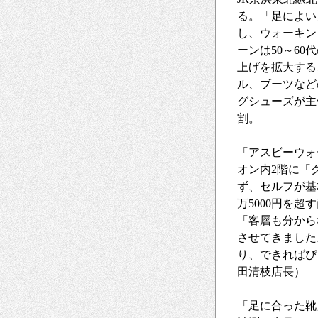
る。「足によい
し、ウォーキン
ーンは50～6
上げを拡大する
ル、ブーツなど
グシューズが主
割。
「アスビーウォ
オン内2階に「
ず、セルフが基
万5000円を
「客層も分から
させてきました
り、できればぴ
田清枝店長）
「足に合った靴