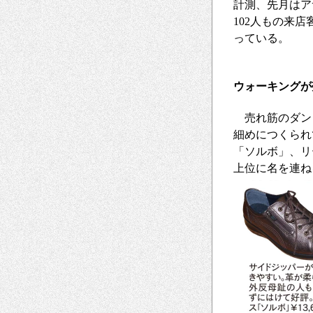
計測、先月はア
102人もの来
っている。
ウォーキングが
売れ筋のダント
細めにつくられ
「ソルボ」、リ
上位に名を連ね