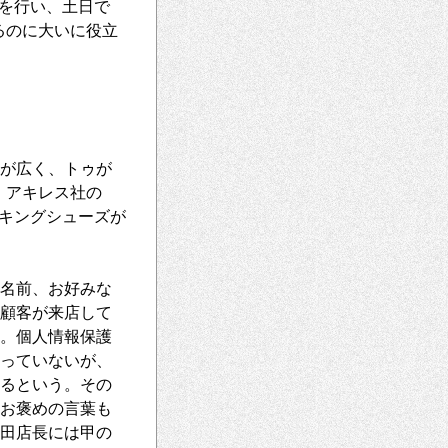
を行い、土日で
るのに大いに役立
が広く、トゥが
、アキレス社の
キングシューズが
の名前、お好みな
の顧客が来店して
る。個人情報保護
くっていないが、
いるという。その
うお褒めの言葉も
櫛田店長には甲の