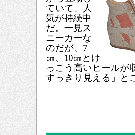
ていて、人
気が持続中
だ。一見ス
ニーカーな
のだが、7
㎝、10㎝とけ
っこう高いヒールが
すっきり見える」と