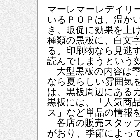
マーレマーレデイリ
いるＰＯＰは、温か
き、販促に効果を上
種類の黒板に、白文
る。印刷物なら見逃
読んでしまうという
大型黒板の内容は季
なら夏らしい雰囲気
は、黒板周辺にある
黒板には、「人気商
ス」など単品の情報
各店の販売スタッフ
がおり、季節によっ