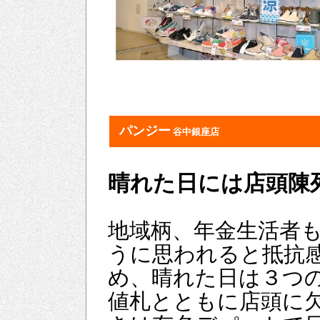
パンジー
谷中銀座店
晴れた日には店頭陳
地域柄、年金生活者
うに思われると抵抗
め、晴れた日は３つ
値札とともに店頭に