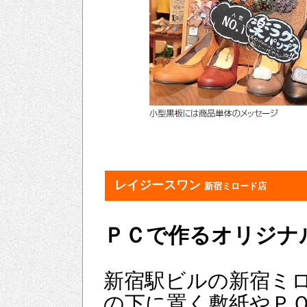
レイジースワン
新宿ミロード店
ＰＣで作るオリジナ
新宿駅ビルの新宿ミ
の下に置く敷紙やＰ