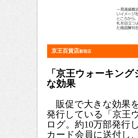
京王百貨店
新宿店
「京王ウォーキング
な効果
販促で大きな効果を
発行している「京王
ログ。約10万部発行
カード会員に送付し