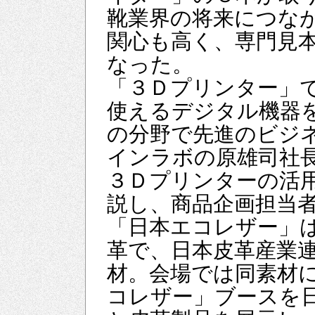
靴業界の将来につな
関心も高く、専門見
なった。
「３Ｄプリンター」
使えるデジタル機器
の分野で先進のビジ
インラボの原雄司社
３Ｄプリンターの活
説し、商品企画担当
「日本エコレザー」
革で、日本皮革産業
材。会場では同素材
コレザー」ブースを