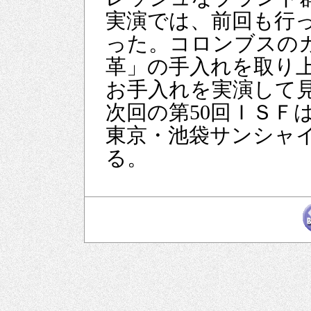
実演では、前回も行
った。コロンブスの
革」の手入れを取り
お手入れを実演して
次回の第50回ＩＳＦ
東京・池袋サンシャ
る。