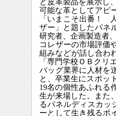
と皮革製品を展示し
可能な革としてアピー
「いまこそ出番！ 
ザー」と題したパネ
研究者、企画製造者
コレザーの市場評価
組みなどが話し合
「専門学校ＯＢクリ
バッグ業界に人材を
と、卒業生にスポッ
19名の個性あふれる
生が来場した。また
るパネルディスカッ
ーとして生き残るポ