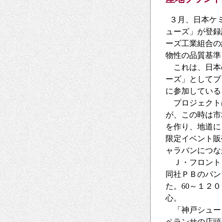
３月、日本ケミ
ューズ」が登録
ーズ工業組合の
物性の品質基準
これは、日本
ーズ」としてブ
に参加している
プロジェクトは
が、この時は市
を作り、地道に
限定イベント販
ャラバンにつな
Ｊ・フロント
同社ＰＢのパン
た。60～１２
心。
「神戸シュー
ペランサの店頭