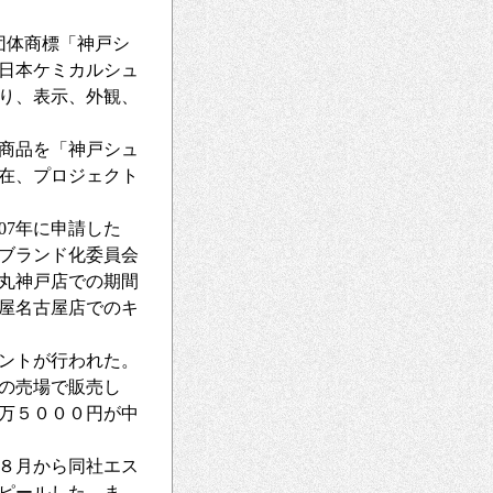
団体商標「神戸シ
日本ケミカルシュ
り、表示、外観、
商品を「神戸シュ
在、プロジェクト
7年に申請した
ズブランド化委員会
大丸神戸店での期間
屋名古屋店でのキ
ントが行われた。
の売場で販売し
１万５０００円が中
８月から同社エス
ピールした。ま