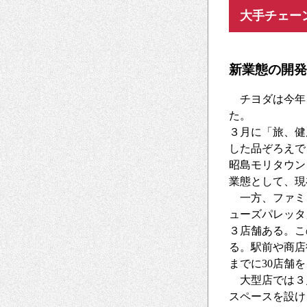
大手チェー
新業態の開発
チヨダは今年
た。
３月に「旅、健
した品ぞろえで
昭島モリタウン
業態として、現
一方、ファミ
ューズパレッタ
３店舗ある。こ
る。駅前や商店
までに30店舗
大型店では３
スペースを設け