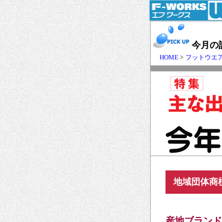
今月の
HOME
>
フットウエ
地域団体商
産地ブランド