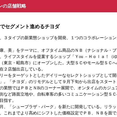
ンの店舗戦略
でセグメント進めるチヨダ
、３タイプの新業態ショップを開発、１つのコラボレーション
康、美」をテーマに、オフタイム商品のＮＢ（ナショナル・ブ
、ライフスタイルを提案するショップ「Ｙou －Ｈｏｌａ！（
（東京・昭島市）にオープンした。大型ＳＣやモール型ＳＣへ
在２店舗出店している。
リーをターゲットとしたデイリーなセレクトショップとして開
」。「チヨダ」のリモデルとして９月下旬から出店をスタート
の業態ではＰＢとＮBのコーナー展開で、オンタイムのカジュ
街など路面立地や、自転車客の多いコミュニケーション型ＳＣ
を目指す。
月、「シュープラザ・パーク」を新たに開発している。リラッ
、これまでより高めにシフトした価格設定でＰＢ、ＮＢを面で