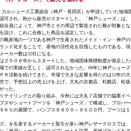
カルシューズ工業組合（神戸・長田区）が申請していた地域
認可され、秋から販売がスタートした。「神戸シューズ」は、
組合員によって、神戸市とその周辺で製造された靴が対象とな
を設け、これに合格した商品を認定している。
の靴産地の一つである神戸で生産されたメイド・イン・神戸の
ランド化することで、産地の活性化を目指したものである。現
メーカー数は32社になる。
２００６年からスタートした。地域団体商標制度が発足した0
場での実績が乏しく、認可されなかった。09年に神戸シュー
ＰＲ活動を続けてきた。市場で大きな反響を得たのは12年の
売で、予想以上の売上げを上げ、大丸の京都店、札幌店、松坂
がった。
リテイリングとの取り組み、今秋には大丸７店舗での協業イベ
プスやショートブーツを「神戸シューズ」で構成し、プロパー
０ＳＫＵの展開で、パンプス８９００～９５００円、ブーツは
ズ」を生産するメーカーと取引が多い神戸レザークロスでは、
に「神戸シューズ」のロゴプレートを設置、産地ブランドをア