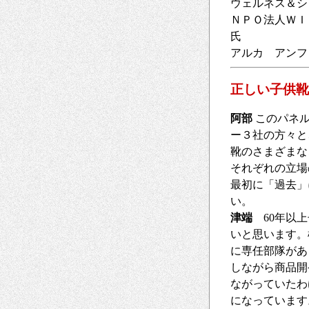
ウェルネス＆シ
ＮＰＯ法人ＷＩ
氏
アルカ アン
正しい子供靴
阿部
このパネル
ー３社の方々と
靴のさまざまな
それぞれの立場
最初に「過去」
い。
津端
60年以上
いと思います。
に専任部隊があ
しながら商品開
ながっていたわ
になっています