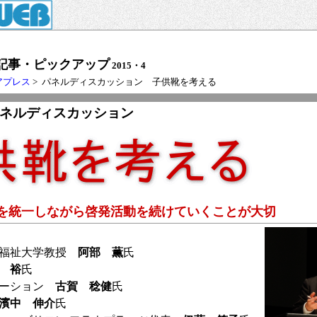
記事・ピックアップ
2015・4
アプレス
> パネルディスカッション 子供靴を考える
Oパネルディスカッション
を統一しながら啓発活動を続けていくことが大切
療福祉大学教授
阿部 薫
氏
 裕
氏
レーション
古賀 稔健
氏
濱中 伸介
氏