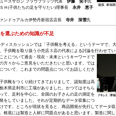
ューズサロン フラウプラッツ代表
伊藤 笑子
氏
ＳＨ(子供たちの足を守りたい)理事長
永井 恵子
ファンドゥアルカ伊勢丹新宿店店長
寺井 深雪
氏
を選ぶための知識が不足
ディスカッションでは「子供靴を考える」というテーマで、
、子供靴を取り扱う小売店３店の代表による討論を行わせてい
ことについて過
去・現在・未来というキーワードで
の方々からご意見をいただきたいと思います。では
について、これまでの問題点についてお話しくださ
子供靴をつくり続けてきておりまして、認知度は高
栃木県足利市に工場がありました。かつてはそちら
って、足利を中心に、全国のお子さんの足の測定を
発をしていました。それが定期的なデータ収集につ
けです。ところが現状を見ると、商品開発が先行してデータ収
。根底には製造と人材に問題点があると思います。製造に関し