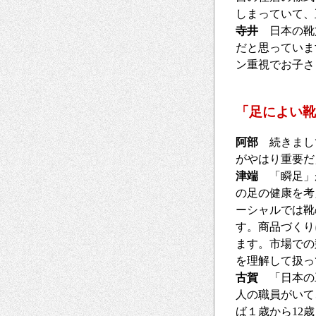
しまっていて、
寺井
日本の靴文
だと思っていま
ン重視でお子さ
「足によい靴
阿部
続きまして
がやはり重要だ
津端
「瞬足」が
の足の健康を考
ーシャルでは靴
す。商品づくり
ます。市場での
を理解して扱っ
古賀
「日本の工
人の職員がいて
ば１歳から12