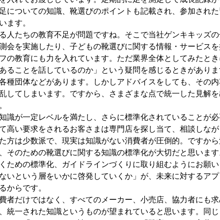
足についての知識、靴選びのポイントも記載され、参加された
います。
人たちの教育不足が問題ですね。そこで当社ゲンキキッズの
測会を実施したり、子どもの靴選びに関する情報・サービスを
フの教育にも力を入れています。ただ業界全体としてみたとき
あることを話しているのか」という疑問を感じるときがありま
各種団体などがあります。しかしアドバイスをしても、その内
乱してしまいます。ですから、さまざまな点で統一した見解を
。
識が一定レベルを満たし、さらに標準化されていることが必
て高い要求をされるお客さまは専門店を探し当て、相談しなが
た方は少数派で、現実は知識がない消費者が圧倒的。ですから
、そのための靴選びに関する知識の標準化が大切だと思います
くための標準化、ガイドラインづくりに取り組むようにお願い
ないという層をいかに啓発していくか」が、未来に対するアプ
るからです。
者だけではなく、すべてのメーカー、小売店、協力者にも求
、統一された知識というものが望まれていると思います。同じ