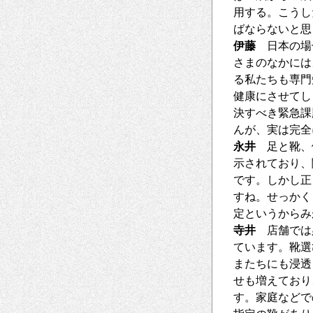
用する。こうし
ばならないと思
伊藤
日本の場合
さまのなかには
る私たちも専門
健康にさせてし
決すべき緊急課
んが、実は完全
永井
足と靴、
示されており、
です。しかし正
すね。せっかく
定というからみ
寺井
店舗では
ています。靴選
またちにも浸透
せも増えており
す。家庭などで