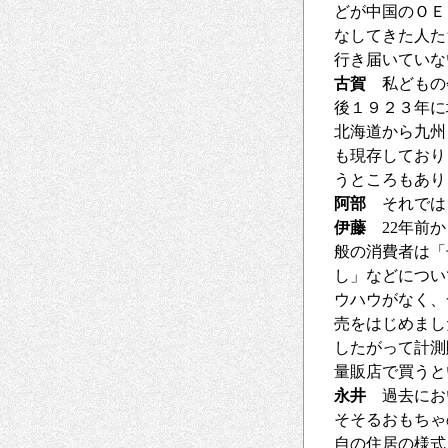
どが中国のＯＥ
なしてきた人た
行き届いていな
古賀
私どもの
後１９２３年に
北海道から九州
も現存しており
うところもあり
阿部
それでは
伊藤
22年前か
般の消費者は「
し」などについ
ウハウがなく、
売をはじめまし
したがって計測
量販店で買うと
永井
過去にお
そそるおもちゃ
自の住居の様式