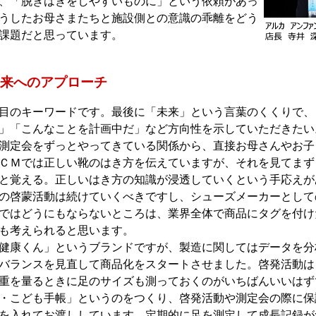
、「脱ぎはきをしやすいものに」という依頼があっ
うしたお母さまたちと施設側との意識の乖離をどう
課題だと思っています。
来へのアプローチ
のキーワードです。最後に「未来」という言葉のくくりで、
」「こんなことを計画中だ」など方向性を示していただきたい
定会をずっとやってきている関係から、直接お母さんやお子
ＣＭでは正しい靴のはき方を伝えていますが、それを見てまず
と覚える。正しいはき方の知識が浸透していくという手応えが
の啓蒙活動は続けていくべきですし、シューズメーカーとして
ではどうにもならないところは、業界全体で商品にタグを付け
も考えられると思います。
康くん」というブランドですが、製造に関してはデータを分析
バランスを見直して商品化をスタートさせました。啓発活動は
重を量るときに足のサイズも測っておくのがいちばんいいはず
・こども手帳」というのをつくり、啓発活動や測定会の際に保
を入れてお渡ししています。定期的に足を測定して成長記録が