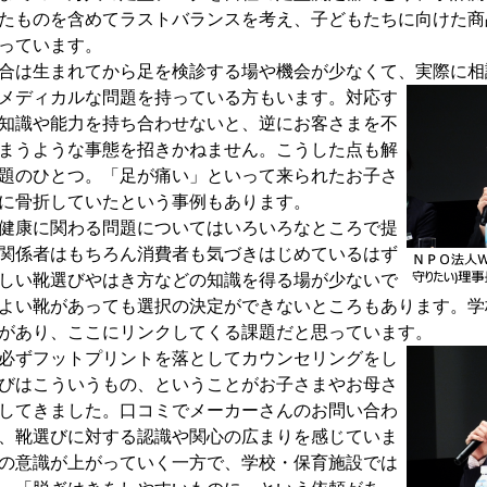
たものを含めてラストバランスを考え、子どもたちに向けた商
っています。
は生まれてから足を検診する場や機会が少なくて、実際に相
メディカルな問題を持っている方もい
ます。対応す
知識や能力を持ち合わせないと、逆にお客さまを不
まうような事態を招きかねません。こうした点も解
題のひとつ。「足が痛い」といって来られたお子さ
に骨折していたという事例もあります。
健康に関わる問題についてはいろいろなところで提
関係者はもちろん消費者も気づきはじめているはず
しい靴選びやはき方などの知識を得る場が少ないで
よい靴があっても選択の決定ができないところもあります。学
があり、ここにリンクしてくる課題だと思っています。
必ずフットプリントを落としてカウンセリングをし
びはこういうもの、ということがお子さまやお母さ
してきました。口コミでメーカーさんのお問い合わ
、靴選びに対する認識や関心の広まりを感じていま
の意識が上がっていく一方で、学校・保育施設では