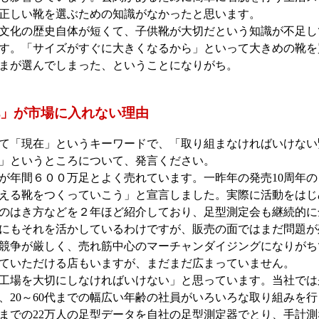
正しい靴を選ぶための知識がなかったと思います。
化の歴史自体が短くて、子供靴が大切だという知識が不足し
す。「サイズがすぐに大きくなるから」といって大きめの靴を
まが選んでしまった、ということになりがち。
」が市場に入れない理由
「現在」というキーワードで、「取り組まなければいけない
」というところについて、発言ください。
年間６００万足とよく売れています。一昨年の発売10周年の
える靴をつくっていこう」と宣言しました。実際に活動をはじ
のはき方などを２年ほど紹介しており、足型測定会も継続的に
にもそれを活かしているわけですが、販売の面ではまだ問題が
競争が厳しく、売れ筋中心のマーチャンダイジングになりがち
ていただける店もいますが、まだまだ広まっていません。
場を大切にしなければいけない」と思っています。当社では
、20～60代までの幅広い年齢の社員がいろいろな取り組みを
歳までの22万人の足型データを自社の足型測定器でとり、手計