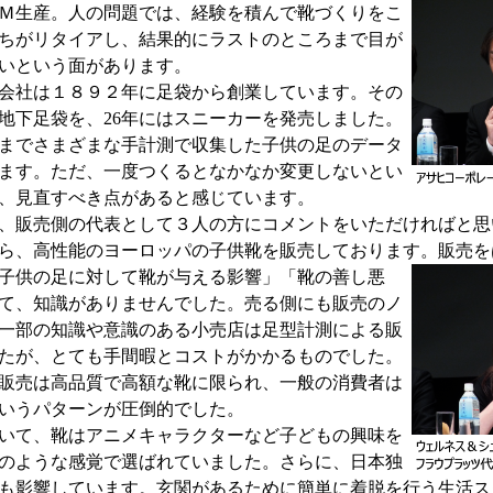
Ｍ生産。人の問題では、経験を積んで靴づくりをこ
ちがリタイアし、結果的にラストのところまで目が
いという面があります。
会社は１８９２年に足袋から創業しています。その
地下足袋を、26年にはスニーカーを発売しました。
までさまざまな手計測で収集した子供の足のデータ
ます。ただ、一度つくるとなかなか変更しないとい
、見直すべき点があると感じています。
、販売側の代表として３人の方にコメントをいただければと思
ら、高性能のヨーロッパの子供靴を販売しております。販売
を
子供の足に対して靴が与える影響」「靴の善し悪
て、知識がありませんでした。売る側にも販売のノ
一部の知識や意識のある小売店は足型計測による販
たが、とても手間暇とコストがかかるものでした。
販売は高品質で高額な靴に限られ、一般の消費者は
いうパターンが圧倒的でした。
いて、靴はアニメキャラクターなど子どもの興味を
のような感覚で選ばれていました。さらに、日本独
も影響しています。玄関があるために簡単に着脱を行う生活ス