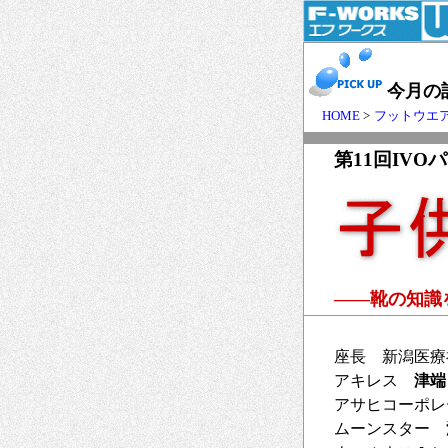
今月の
HOME
>
フットウエ
第11回IV
――靴の知識
座長 新潟医
アキレス
津端
アサヒコーポ
ムーンスター