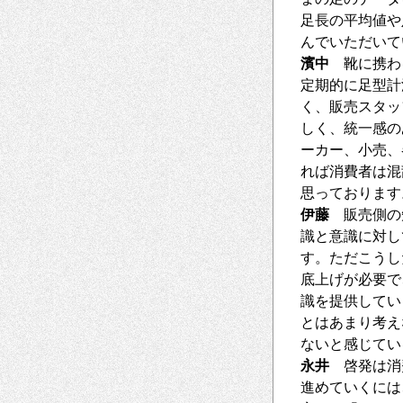
足長の平均値や
んでいただいて
濱中
靴に携わる
定期的に足型計
く、販売スタッ
しく、統一感の
ーカー、小売、
れば消費者は混
思っております
伊藤
販売側の知
識と意識に対し
す。ただこうし
底上げが必要で
識を提供してい
とはあまり考え
ないと感じてい
永井
啓発は消費
進めていくには