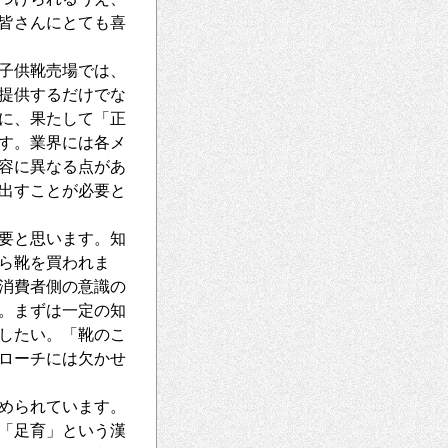
皆さんにとても喜
子供靴売場では、
提供するだけでな
に、果たして「正
す。業界には各メ
容に異なる点があ
出すことが必要と
要と思います。知
ら靴を買われま
消費者側の意識の
。まずは一定の知
したい。「靴のこ
ローチには欠かせ
められています。
「足育」という漢