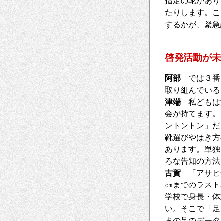
指定の靴があり
たりします。こ
するかが、緊急
啓発活動が未
阿部
では３番目
取り組んでいる
津端
私どもは測
会が持てます。
ントントン」だ
靴選びやはき方
あります。単独
ろな告知の方法
古賀
「アサヒ健
㎝までのラスト
学校で身長・体
い。そこで「足
まの足のデータ