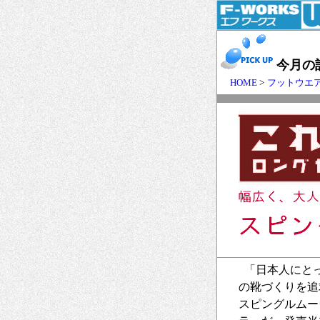
今月の
HOME
>
フットウエ
「日本人にとっ
の靴づくりを追
スピングルムー