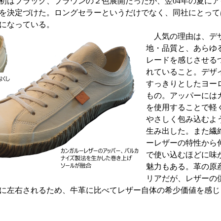
初はブラック、ブラウンの２色展開だったが、翌04年の夏に
を決定づけた。ロングセラーというだけでなく、同社にとって
になっている。
人気の理由は、デ
地・品質と、あらゆ
レードを感じさせる
れていること。デザ
すっきりとしたヨー
もの。アッパーには
を使用することで軽
やさしく包み込むよ
生み出した。また繊
ーレザーの特性から
で使い込むほどに味
魅力もある。革の原
リアだが、レザーの
に左右されるため、牛革に比べてレザー自体の希少価値を感じ