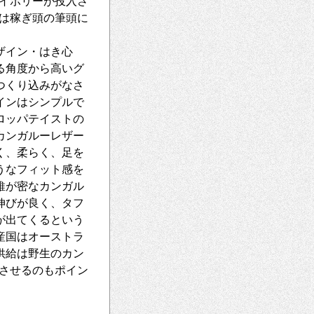
アイボリーが投入さ
は稼ぎ頭の筆頭に
ザイン・はき心
る角度から高いグ
つくり込みがなさ
インはシンプルで
ロッパテイストの
カンガルーレザー
く、柔らく、足を
うなフィット感を
維が密なカンガル
伸びが良く、タフ
が出てくるという
産国はオーストラ
供給は野生のカン
させるのもポイン