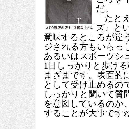
だ。
「たと
ズ』と
意味するところが違
ジされる方もいらっ
あるいはスポーツシ
1日しっかりと歩け
まざまです。表面的
として受け止めるの
しっかりと聞いて質
を意図しているのか
することが大事です