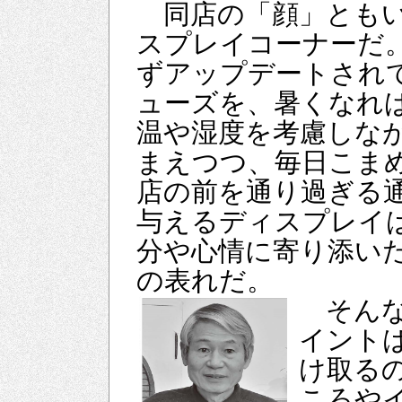
同店の「顔」ともい
スプレイコーナーだ
ずアップデートされ
ューズを、暑くなれ
温や湿度を考慮しな
まえつつ、毎日こま
店の前を通り過ぎる
与えるディスプレイ
分や心情に寄り添い
の表れだ。
そんな
イント
け取る
ころや