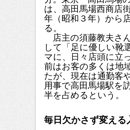
は、高田馬場西商店
年（昭和３年）から
る。
店主の須藤教夫さん
して「足に優しい靴
マに、日々店頭に立
前はお客の多くは地
たが、現在は通勤客
用事で高田馬場駅を
半を占めるという。
毎日欠かさず変える