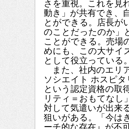
さを重視。これを見
動き」が共有でき、
とができる。店長が
のことだったのか」
ことができる。売場
めにも、この大サイ
として役立っている
また、社内のエリア
ソシエイト ホスピタ
という認定資格の取
リティ＝おもてなし
対して気遣いが出来
狙いがある。「今は
ーチ的な存在』が不