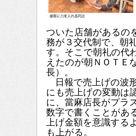
ついた店舗があるの
務が３交代制で、朝
す。そこで朝礼の代
えたのが朝ＮＯＴＥ
長）。
日報で売上げの波形
にも売上げの変動は
に、當麻店長がプラ
数字で書くことがあ
上げ金額を意識する
も上がる。