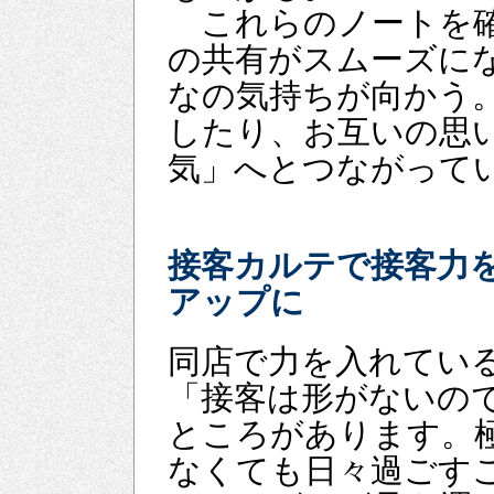
これらのノートを確
の共有がスムーズに
なの気持ちが向かう
したり、お互いの思
気」へとつながって
接客カルテで接客力
アップに
同店で力を入れてい
「接客は形がないの
ところがあります。
なくても日々過ごす