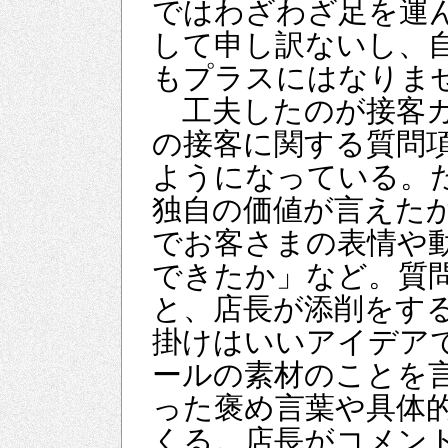
ではわざわざ足を運
して申し訳ないし、
もプラスにはなりま
工夫したのが接客カ
の接客に関する質問
ようになっている。
独自の価値が言えた
でお客さまの表情や
できたか」など。質
と、店長が添削をす
掛けはいいアイデア
ールの素材のことを
った褒め言葉や具体
くる。店長がコメン