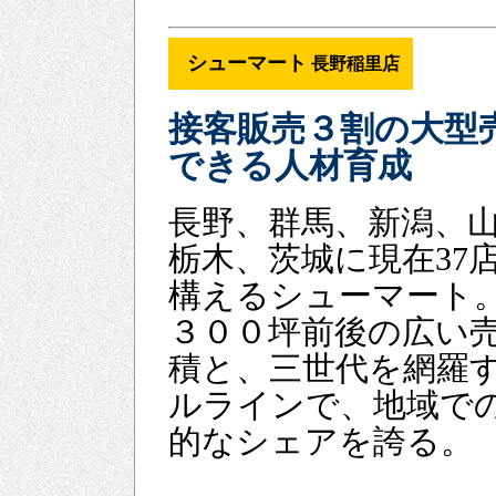
シューマート
長野稲里店
接客販売３割の大型
できる人材育成
長野、群馬、新潟、
栃木、茨城に現在37
構えるシューマート
３００坪前後の広い
積と、三世代を網羅
ルラインで、地域で
的なシェアを誇る。