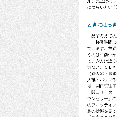
系。売上げの３
につらいという
ときにはっき
品ぞろえでの
「接客時間は
ています。主婦
うのは午前中か
で。夕方は近く
方など、ＯＬさ
（婦人靴・服飾
人靴・バッグ係
場 関口恵理子
関口リーダー
ウンセラー」の
のフィッティン
足の状態を見て