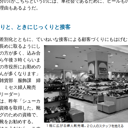
分の1がこちらというのには、車社会であるために、ヒールも
理由もあるようだ。
りと、ときにじっくりと接客
差別化とともに、ていねいな接客による顧客づくりにもはげむ
長めに取るようにし
の方が多く、込み合
ら午後３時くらいま
の市役所にお勤めの
んが多くなります」
雑貨部 服飾課 婦
 ミセス婦人靴売
リーダー）
は、昨年「シューカ
資格を取得した。靴
グのための資格で、
靴をお勧めする。