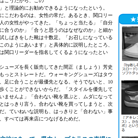
はこうだから、この
」と理論的にお勧めできるようになったという。
にこだわるのは、女性の常だ。あるとき、関口リー
人の女性がやってきた。「ちょっと当たる」「自分
に合うのか」「合うと思うのはなぜなのか」と細か
試しばきをした靴は十数足。「お召しになっている
このようにあいます」と具体的に説明したところ、
は関口リーダーを指名してくるようになったとい
シューズを長く販売してきた間正（ましょう）芳史
もっとストレートだ。ウォーキングシューズはタウ
、足に合うことが最優先となる。そうでないと、10
と歩くことができないからだ。「スタイルを優先して
いませんよ」「合わない靴を選ぶと、ムダになって
とはっきり言う。合わない靴を買ってしまうと、次
だ。ていねいな説明も、はっきりと「合わない」事
、すべては再来店につなげるためだ。