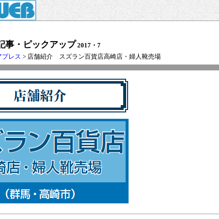
記事・ピックアップ
2017・7
アプレス
> 店舗紹介 スズラン百貨店高崎店・婦人靴売場