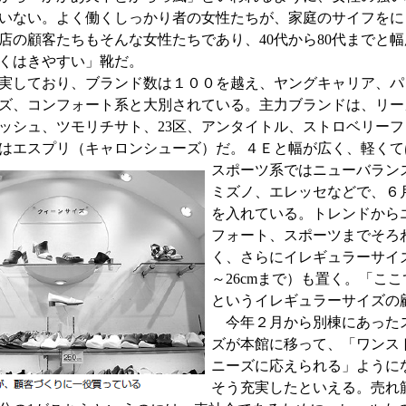
いない。よく働くしっかり者の女性たちが、家庭のサイフをに
店の顧客たちもそんな女性たちであり、40代から80代までと
くはきやすい」靴だ。
実しており、ブランド数は１００を越え、ヤングキャリア、パ
ズ、コンフォート系と大別されている。主力ブランドは、リー
ッシュ、ツモリチサト、23区、アンタイトル、ストロベリー
はエスプリ（キャロンシューズ）だ。４Ｅと幅が広く、軽くて
スポーツ系ではニューバラン
ミズノ、エレッセなどで、６
を入れている。トレンドから
フォート、スポーツまでそろ
く、さらにイレギュラーサイズ（
～26cmまで）も置く。「こ
というイレギュラーサイズの
今年２月から別棟にあった
ズが本館に移って、「ワンス
ニーズに応えられる」ように
そう充実したといえる。売れ