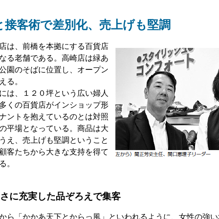
と接客術で差別化、売上げも堅調
店は、前橋を本拠にする百貨店
となる老舗である。高崎店は緑あ
公園のそばに位置し、オープン
数える。
には、１２０坪という広い婦人
多くの百貨店がインショップ形
ナントを抱えているのとは対照
の平場となっている。商品は大
うえ、売上げも堅調ということ
顧客たちから大きな支持を得て
る。
さに充実した品ぞろえで集客
から「かかあ天下とからっ風」といわれるように、女性の強い