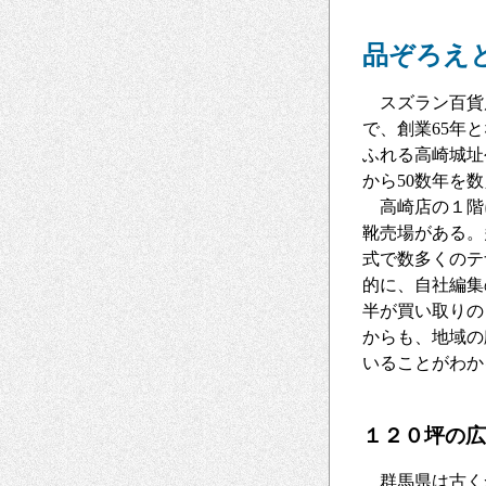
品ぞろえ
スズラン百貨
で、創業65年
ふれる高崎城址
から50数年を
高崎店の１階
靴売場がある。
式で数多くのテ
的に、自社編集
半が買い取りの
からも、地域の
いることがわか
１２０坪の広
群馬県は古く