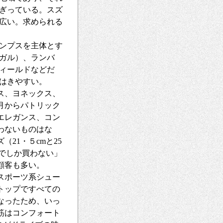
ぎっている。スズ
幅広い。求められる
ンプスを主体とす
ガル）、ランバ
フィールドなどだ
はきやすい。
ス、ヨネックス、
月からパトリック
エレガンス、コン
わないものはな
21・５cmと25
こでしか買わない」
顧客も多い。
スポーツ系シュー
トップですべての
なったため、いっ
筋はコンフォート