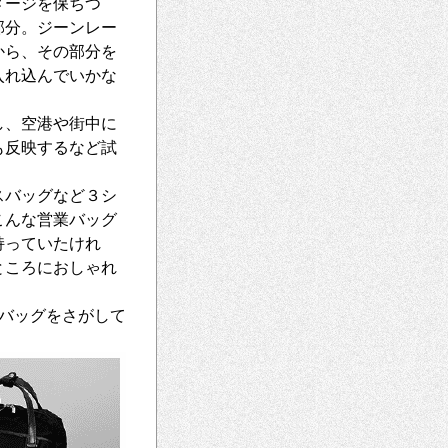
メージを保ちつ
部分。ジーンレー
から、その部分を
入れ込んでいかな
）
し、空港や街中に
も反映するなど試
スバッグなど３シ
こんな営業バッグ
持っていたけれ
ところにおしゃれ
バッグをさがして