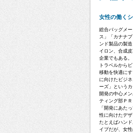
女性の働くシ
総合バッグメー
ス」「カナナプ
ンド製品の製造
イロン、合成皮
企業でもある。
トラベルからビ
移動を快適にす
に向けたビジネ
ーズ」というカ
開発の中心メン
ティング部ＰＲ
「開発にあたっ
性に向けたデザ
たとえばハンド
イプだが、女性