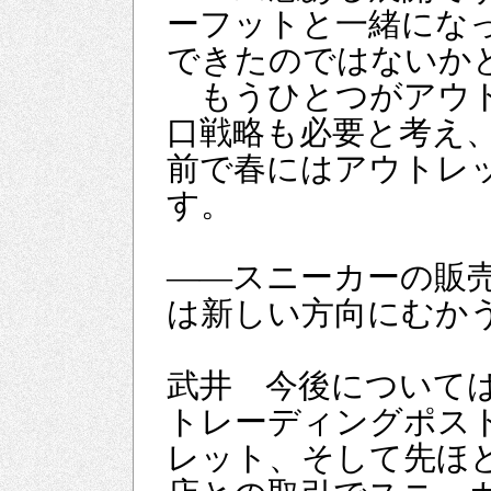
ーフットと一緒にな
できたのではないか
もうひとつがアウト
口戦略も必要と考え
前で春にはアウトレ
す。
――スニーカーの販
は新しい方向にむか
武井 今後について
トレーディングポス
レット、そして先ほ