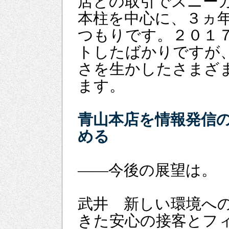
店との取引でスニー
本柱を中心に、３ヵ
つもりです。２０１
トしたばかりですが
さを生かしたさまざ
ます。
青山本店を情報発信
める
――今後の展望は。
武井 新しい環境へ
きた安心の接客とフ