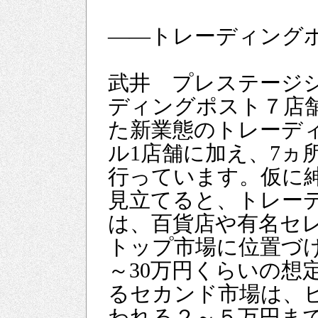
――トレーディング
武井 プレステージ
ディングポスト７店
た新業態のトレーデ
ル1店舗に加え、7ヵ
行っています。仮に
見立てると、トレー
は、百貨店や有名セ
トップ市場に位置づ
～30万円くらいの想
るセカンド市場は、
われる２～５万円ま