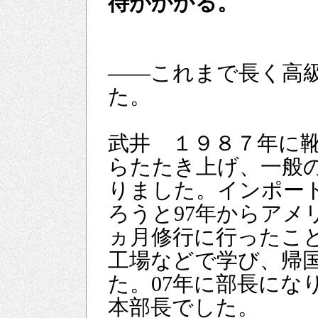
待がかかる。
――これまで長く高
た。
武井 １９８７年に
らたたき上げ、一般
りました。インポー
ろうと97年からアメ
ヵ月修行に行ったこ
工場などで学び、帰
た。07年に部長にな
本部長でした。