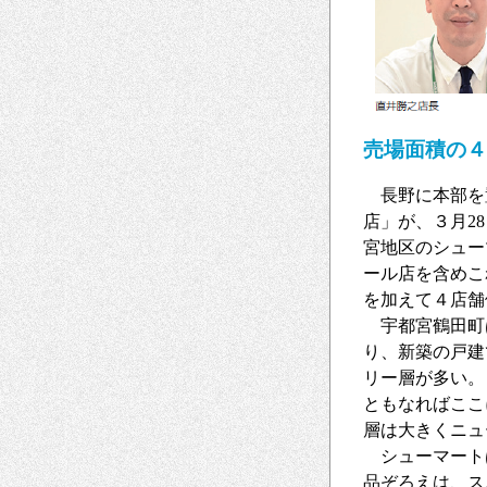
売場面積の４
長野に本部を
店」が、３月2
宮地区のシュー
ール店を含めこ
を加えて４店舗
宇都宮鶴田町
り、新築の戸建
リー層が多い。
ともなればここ
層は大きくニュ
シューマート
品ぞろえは、ス