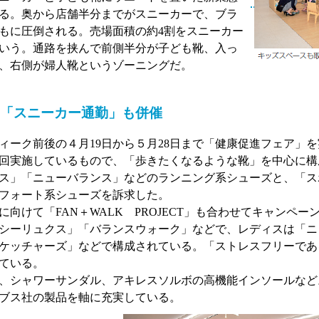
る。奥から店舗半分までがスニーカーで、ブラ
もに圧倒される。売場面積の約4割をスニーカー
いう。通路を挟んで前側半分が子ども靴、入っ
、右側が婦人靴というゾーニングだ。
「スニーカー通勤」も併催
ーク前後の４月19日から５月28日まで「健康促進フェア」
回実施しているもので、「歩きたくなるような靴」を中心に構
ス」「ニューバランス」などのランニング系シューズと、「ス
フォート系シューズを訴求した。
に向けて「FAN＋WALK PROJECT」も合わせてキャンペー
シーリュクス」「バランスウォーク」などで、レディスは「ニ
ケッチャーズ」などで構成されている。「ストレスフリーであ
ている。
、シャワーサンダル、アキレスソルボの高機能インソールなど
ブス社の製品を軸に充実している。