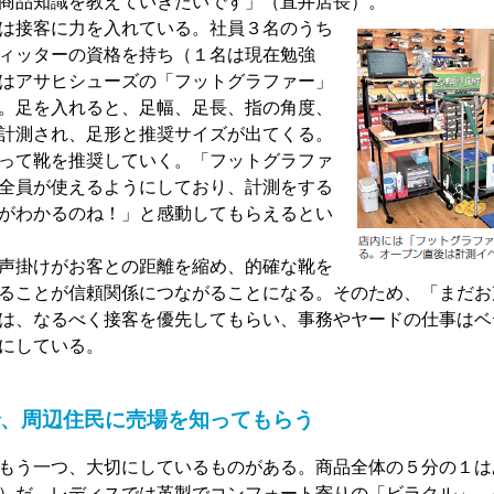
商品知識を教えていきたいです」（直井店長）。
は接客に力を入れている。社員３名のうち
ィッターの資格を持ち（１名は現在勉強
はアサヒシューズの「フットグラファー」
。足を入れると、足幅、足長、指の角度、
計測され、足形と推奨サイズが出てくる。
って靴を推奨していく。「フットグラファ
全員が使えるようにしており、計測をする
がわかるのね！」と感動してもらえるとい
声掛けがお客との距離を縮め、的確な靴を
ることが信頼関係につながることになる。そのため、「まだお
は、なるべく接客を優先してもらい、事務やヤードの仕事はベ
にしている。
、周辺住民に売場を知ってもらう
もう一つ、大切にしているものがある。商品全体の５分の１は
）だ。レディスでは革製でコンフォート寄りの「ビラクル」、