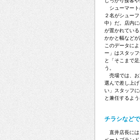
しっかり接客や
シューマート
２名がシューフ
中）だ。店内に
が置かれている
かかと幅などが
このデータによ
ー」はスタッフ
と「そこまで足
う。
売場では、お
選んで差し上げ
い」スタッフに
と兼任するよう
チラシなどで
直井店長には
ベートブランド