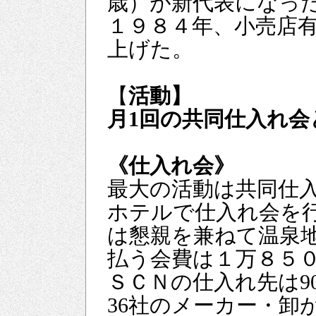
歳）が新代表になった
１９８４年、小売店有
上げた。
【
活動】
月1回の共同仕入れ会
《仕入れ会》
最大の活動は共同仕入
ホテルで仕入れ会を行
は懇親を兼ねて温泉
払う会費は１万８５
ＳＣＮの仕入れ先は9
36社のメーカー・卸