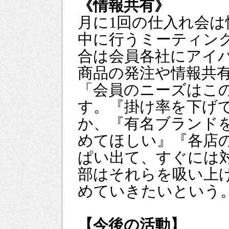
《情報共有》
月に1回の仕入れ会
中に行うミーティン
合は会員各社にアイ
商品の発注や情報共
「会員のニーズはこ
す。『掛け率を下げ
か、『有名ブランド
めてほしい』『各店
ぱい出て、すぐには
部はそれらを吸い上
めていきたいという
【今後の活動】