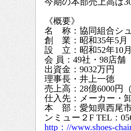
今期の本部売上高は3
《概要》
名 称：協同組合シ
創 業：昭和35年5月
設 立：昭和52年10
会 員：49社・98店舗
出資金：9032万円
理事長・井上一徳
売上高：28億6000円
仕入先：メーカー・卸
本 部：愛知県西尾市
ンミュー２F TEL：0563
http：//www.shoes-chain