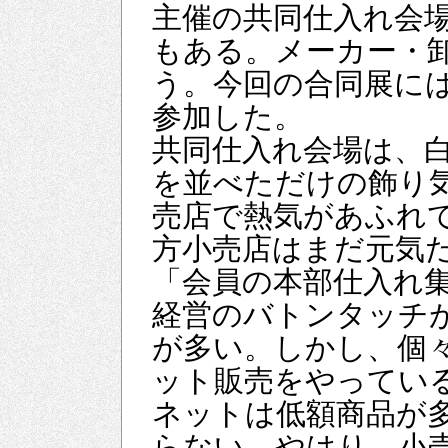
主催の共同仕入れ会
もある。メーカー・
う。今回の合同展に
参加した。
共同仕入れ会場は、
を並べただけの飾り
売店で熱気があふれて
方小売店はまだ元気
「会員の本部仕入れ
経営のバトンタッチ
が多い。しかし、個
ット販売をやってい
ネットは低額商品が
らない。やはり、小