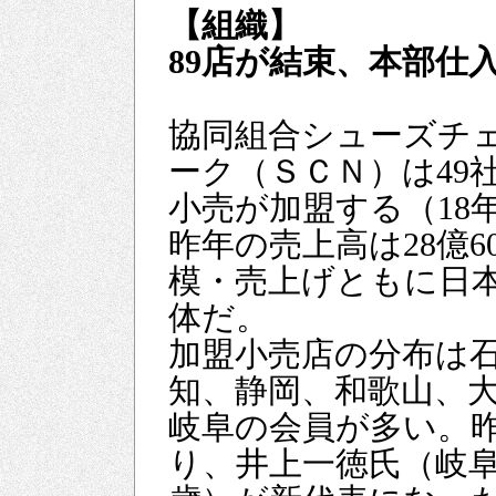
【組織】
89店が結束、本部仕入
協同組合シューズチ
ーク（ＳＣＮ）は49社
小売が加盟する（18
昨年の売上高は28億6
模・売上げともに日
体だ。
加盟小売店の分布は
知、静岡、和歌山、
岐阜の会員が多い。
り、井上一徳氏（岐阜