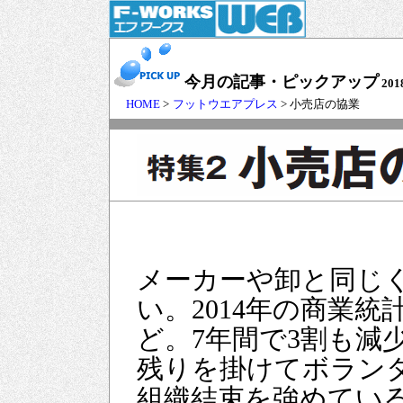
今月の記事・ピックアップ
201
HOME
>
フットウエアプレス
> 小売店の協業
メーカーや卸と同じ
い。2014年の商業統
ど。7年間で3割も減
残りを掛けてボラン
組織結束を強めてい