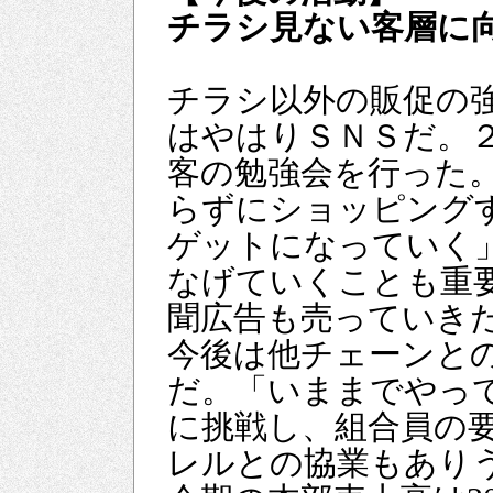
チラシ見ない客層に
チラシ以外の販促の
はやはりＳＮＳだ。
客の勉強会を行った
らずにショッピング
ゲットになっていく
なげていくことも重
聞広告も売っていき
今後は他チェーンと
だ。「いままでやっ
に挑戦し、組合員の
レルとの協業もあり