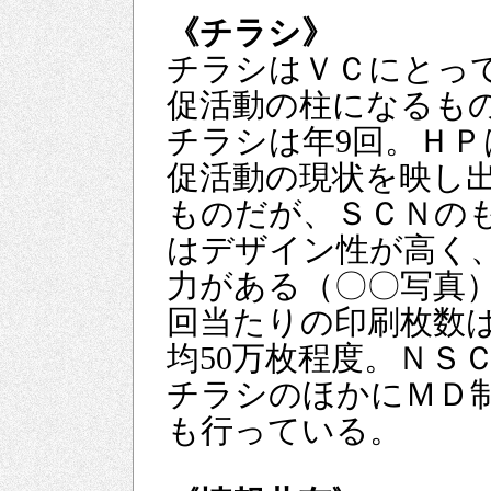
《チラシ》
チラシはＶＣにとっ
促活動の柱になるも
チラシは年9回。ＨＰ
促活動の現状を映し
ものだが、ＳＣＮの
はデザイン性が高く
力がある（〇〇写真）
回当たりの印刷枚数
均50万枚程度。ＮＳ
チラシのほかにＭＤ
も行っている。