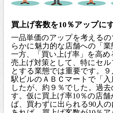
買上げ客数を10％アップに
一品単価のアップを考えるの
らかに魅力的な店舗への「業
一方、「買い上げ率」を高め
売上げ対策として、特にセル
とする業態では重要です。９
駅ビルのＡＢＣマートで「入
したが、約９％でした。過去
す。仮に買上げ率10％の店
ば、買わずに出られる90人
あれば、買上げ客数が10％