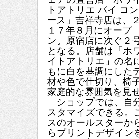
トアトリエ バイ コ
ース」吉祥寺店は、
１７年８月にオープ
ン。原宿店に次ぐ２
となる。店舗は「ホ
イトアトリエ」の名
もに白を基調にした
材や色で仕切り、椅
家庭的な雰囲気を見
ショップでは、自分
スタマイズできる。
スのオールスターか
らプリントデザイン