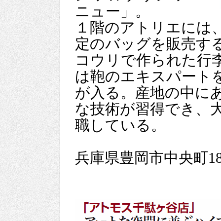
ニュー」。
１階のアトリエには
定のバッグを販売す
コウリで作られた行
は鞄のエキスパート
が入る。産地の中に
な技術が習得でき、
職している。
兵庫県豊岡市中央町18-