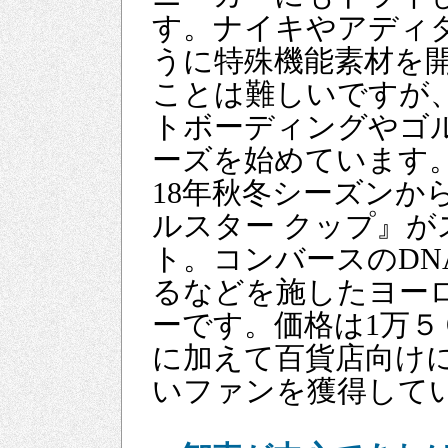
す。ナイキやアディ
うに特殊機能素材を
ことは難しいですが
トボーディングやゴ
ーズを始めています
18年秋冬シーズンか
ルスター クップ』が
ト。コンバースのD
るなどを施したヨー
ーです。価格は1万５
に加えて百貨店向け
いファンを獲得して