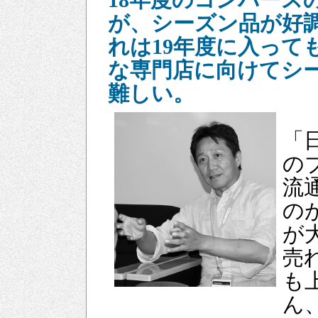
18年度のコンバース
が、シーズン品が好
れは19年度に入って
な専門店に向けてシ
難しい。
「
の
流
の
が
売
も
ん