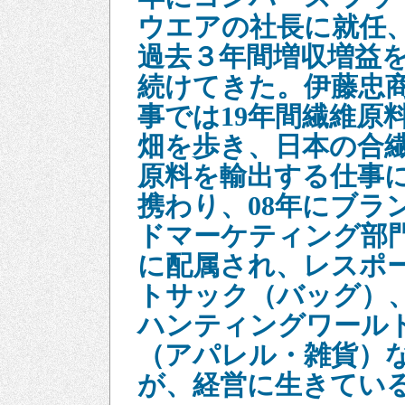
ウエアの社長に就任
過去３年間増収増益
続けてきた。伊藤忠
事では19年間繊維原
畑を歩き、日本の合
原料を輸出する仕事
携わり、08年にブラ
ドマーケティング部
に配属され、レスポ
トサック（バッグ）
ハンティングワール
（アパレル・雑貨）
が、経営に生きてい