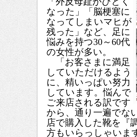
「外反母趾がひどく
なった」「脳梗塞に
なってしまいマヒが
残った」など、足に
悩みを持つ30～60代
の女性が多い。
「お客さまに満足
していただけるよう
に、精いっぱい努力
しています。悩んで
ご来店される訳です
から、通り一遍でな
店で購入した靴を『
方もいらっしゃいま