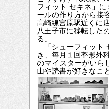
フィット セキネ」
ールの作り方から接
高崎線宮原駅近くに
八王子市に移転した
る。
「シューフィット 
き、毎月１回整形外
のマイスターがいら
山や読書が好きなこ