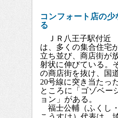
コンフォート店の少
る
ＪＲ八王子駅付近
は、多くの集合住宅
立ち並び、商店街が
射状に伸びている。
の商店街を抜け、国
20号線に突き当たっ
ところに「ゴゾベー
ョン」がある。
福士公輔（ふくし
こうすけ）代表は、