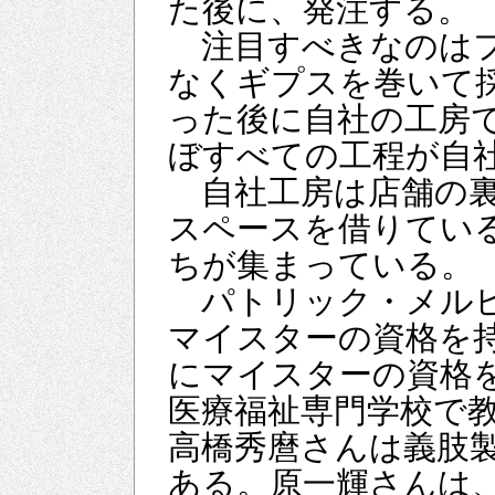
た後に、発注する。
注目すべきなのはフ
なくギプスを巻いて
った後に自社の工房
ぼすべての工程が自
自社工房は店舗の裏
スペースを借りてい
ちが集まっている。
パトリック・メルヒ
マイスターの資格を持
にマイスターの資格
医療福祉専門学校で
高橋秀麿さんは義肢
ある。原一輝さんは