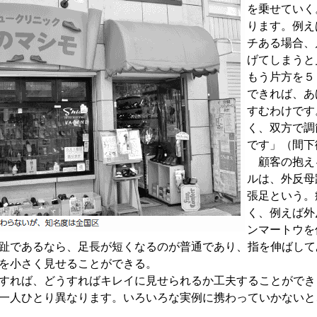
を乗せていく
ります。例え
チある場合、
げてしまうと
もう片方を５
できれば、あ
すむわけです
く、双方で調
です」（間下
顧客の抱え
ルは、外反母
張足という。
く、例えば外
ンマートウを
趾であるなら、足長が短くなるのが普通であり、指を伸ばして
を小さく見せることができる。
すれば、どうすればキレイに見せられるか工夫することができ
一人ひとり異なります。いろいろな実例に携わっていかないと
。