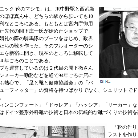
ック 靴のマシモ」は、JR中野駅と西武新
のほぼ真ん中、どちらの駅から歩いても10
利なところにある。もともとは宮内庁御用
た先代の間下庄一氏が始めたショップで、
婚礼の際の騎馬隊のブーツをはじめ、政界
たちの靴を作った。そのフルオーダーのシ
エを新宿に開き、現在のところに移転して
４年ごろのことである。
プを運営しているのは２代目の間下徹さん
ンメーカー勤務などを経て94年ごろに店に
も熱心で、「足と靴と健康協議会」の「バ
ューフィッター」の資格を持つばかりでなく、シュリットでド
。
ィンコンフォート」「ドゥレア」「ハッシア」「リーカー」な
はドイツ整形外科靴の技術と日本の伝統的な靴づくりの技術を
「靴の作り
ラストを作り