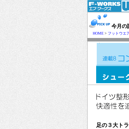
今月の
HOME
>
フットウエ
足の３大トラ