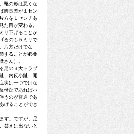
。靴の形は悪くな
ば脚長差が１セン
片方を１センチあ
見た目が変わる。
ミリ下げることが
げるのも５ミリで
。片方だけでな
節することが必要
徹さん）。
る足の３大トラブ
趾、内反小趾、開
症状は一つではな
反母趾であればハ
伴うのが普通であ
あげることができ
ます。ですが、足
、答えは出ないと