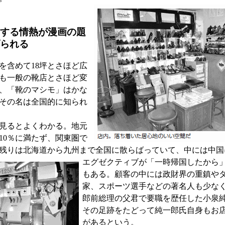
する情熱が漫画の題
られる
含めて18坪とさほど広
も一般の靴店とさほど変
、「靴のマシモ」はかな
その名は全国的に知られ
見るとよくわかる。地元
10％に満たず、関東圏で
。残りは北海道から九州まで全国に散らばっていて、中には中
エグゼクティブが「一時帰国したか
ら
もある。顧客の中には政財界の重鎮や
家、スポーツ選手などの著名人も少な
郎前総理の父君で要職を歴任した小泉
その足跡をたどって純一郎氏自身もお
があるという。