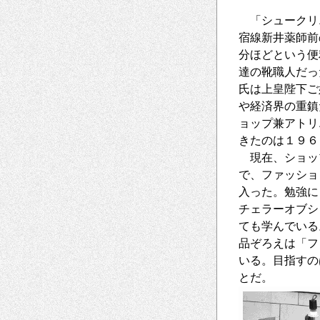
「シュークリニ
宿線新井薬師前
分ほどという便
達の靴職人だっ
氏は上皇陛下ご
や経済界の重鎮
ョップ兼アトリ
きたのは１９６
現在、ショッ
で、ファッショ
入った。勉強に
チェラーオブシ
ても学んでいる
品ぞろえは「フ
いる。目指すの
とだ。