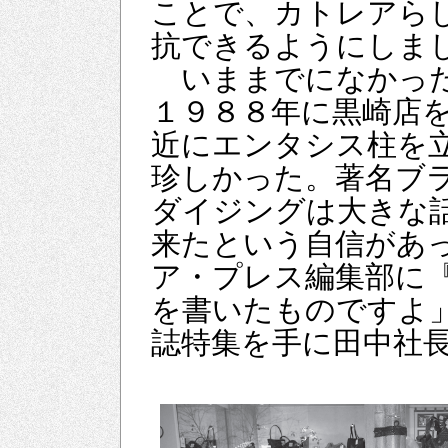
ことで、カトレアら
抗できるようにしま
いままでになかった
１９８８年に黒崎店
近にエンタシス柱を
珍しかった。著名ブ
ダイジングは大きな
来たという自信があ
ア・プレス編集部に
を書いたものですよ
誌特集を手に田中社