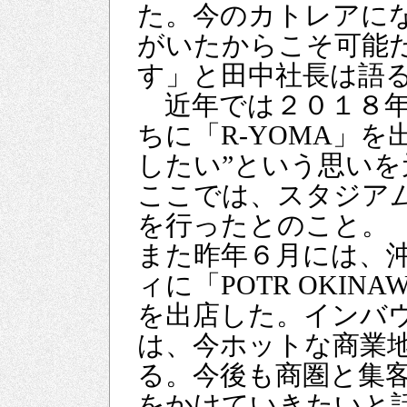
た。今のカトレアに
がいたからこそ可能
す」と田中社長は語
近年では２０１８年
ちに「R-YOMA」
したい”という思い
ここでは、スタジア
を行ったとのこと。
また昨年６月には、
ィに「POTR OKIN
を出店した。インバ
は、今ホットな商業
る。今後も商圏と集
をかけていきたいと