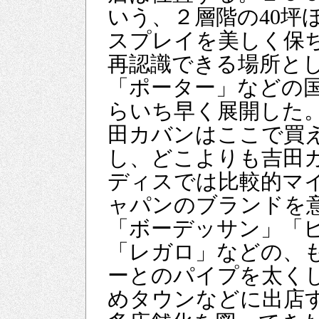
いう、２層階の40坪
スプレイを美しく保
再認識できる場所と
「ポーター」などの国
らいち早く展開した
田カバンはここで買
し、どこよりも吉田
ディスでは比較的マ
ャパンのブランドを
「ボーデッサン」「
「レガロ」などの、
ーとのパイプを太く
めタウンなどに出店