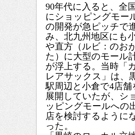
90年代に入ると、全
にショッピングモー
の開発が急ピッチで
み、北九州地区にも
や直方（ルビ：のお
た）に大型のモール
が浮上する。当時「
レアサックス」は、
駅周辺と小倉で4店舗
展開していたが、シ
ッピングモールへの
店を検討するように
った。