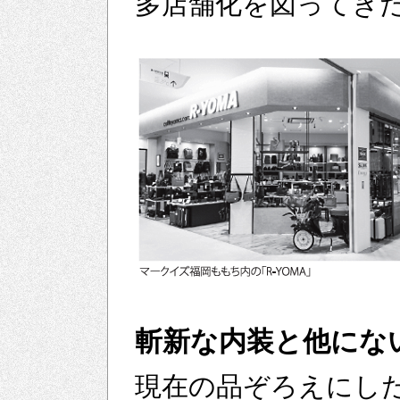
多店舗化を図ってき
斬新な内装と他に
現在の品ぞろえにした