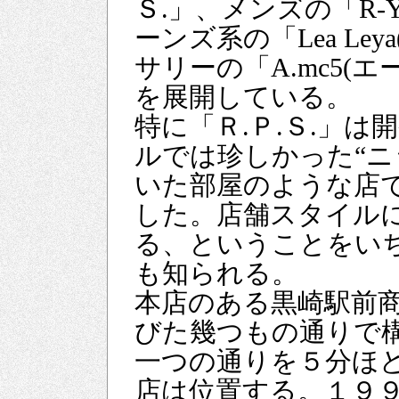
Ｓ.」、メンズの「R-
ーンズ系の「Lea Le
サリーの「A.mc5(
を展開している。
特に「Ｒ.Ｐ.Ｓ.」
ルでは珍しかった“
いた部屋のような店
した。店舗スタイル
る、ということをい
も知られる。
本店のある黒崎駅前
びた幾つもの通りで
一つの通りを５分ほ
店は位置する。１９