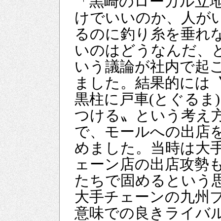
「黒崎のローカル立
けでいいのか、人が
るのに釣り糸を垂れ
いのはどうなんだ、
いう議論が社内で起
ました。結果的には
黒柱に戸車(とぐるま
つける〟という考え
で、モールへの出店
めました。当時は大
ェーン店の出店攻勢
たちで固めるという
大手チェーンの九州
意味での良きライバ