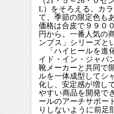
（21・５～26・０
L）をそろえる。カ
て、季節の限定色もあ
価格は合皮で９９０
円から。一番人気の
ンプス」シリーズと
「ハイヒールを進化
イド・イン・ジャパ
靴メーカーと共同で
ルを一体成型してシ
化し、安定感が増し
やすい商品を開発で
ールのアーチサポー
りしないように前足