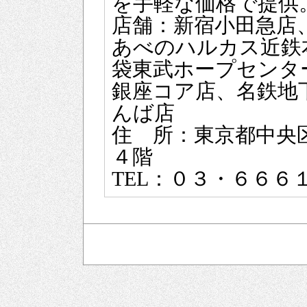
を手軽な価格で提供。
店舗：新宿小田急店
あべのハルカス近鉄
袋東武ホープセンタ
銀座コア店、名鉄地下
んば店
住 所：東京都中央
４階
TEL：０３・６６６