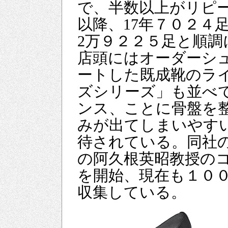
で、半数以上がリピー
以降、17年７０２４足
2万９２２５足と順調
店頭にはオーダーシュ
ートした既成靴のラ
ズシリーズ」も並べ
ンス、ことに骨盤を
みが出てしまいやす
待されている。同社
の阿久根英昭教授の
を開始、現在も１０
収集している。