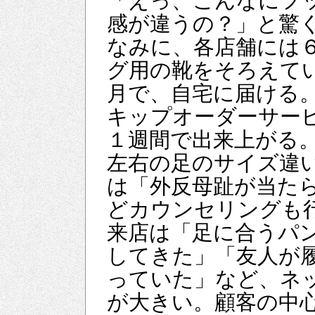
「えっ、こんなにフ
感が違うの？」と驚
なみに、各店舗には
グ用の靴をそろえて
月で、自宅に届ける
キップオーダーサー
１週間で出来上がる
左右の足のサイズ違
は「外反母趾が当た
どカウンセリングも
来店は「足に合うパ
してきた」「友人が
っていた」など、ネ
が大きい。顧客の中心