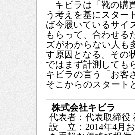
キビラは「靴の購買
う考えを基にスター
ば今履いているサイ
もらって、合わせる
ズがわからない人も
す原因となる。その
ではまず計測しても
キビラの言う「お客
そこからのスタート
株式会社キビラ
代表者：代表取締役 
設 立：2014年4