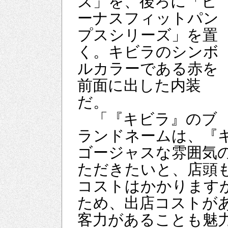
ズ」を、後ろに「ビ
ーナスフィットパン
プスシリーズ」を置
く。キビラのシンボ
ルカラーである赤を
前面に出した内装
だ。
「『キビラ』のブ
ランドネームは、『
ゴージャスな雰囲気
ただきたいと、店頭
コストはかかります
ため、出店コストが
客力があることも魅