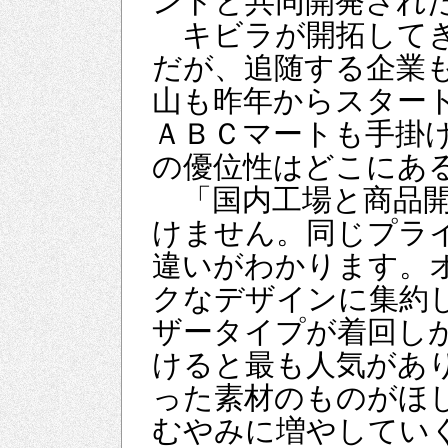
ントと共同開発され
キビラが開拓してき
だが、追随する企業
山も昨年からスター
ＡＢＣマートも手掛
の優位性はどこにあ
「国内工場と商品開
けません。同じプラ
違いがわかります。
クなデザインに集約
ザータイプが着回し
けると最も人気があ
った素材のものがほ
むやみに増やしてい