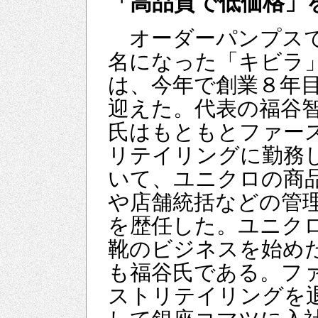
「高品質で低価格」
オーダーパンプス
名になった「キビラ
は、今年で創業８年
迎えた。代表の福谷
氏はもともとファー
リテイリングに勤務
いて、ユニクロの商
や店舗統括などの管
を歴任した。ユニク
靴のビジネスを始め
も福谷氏である。フ
ストリテイリングを