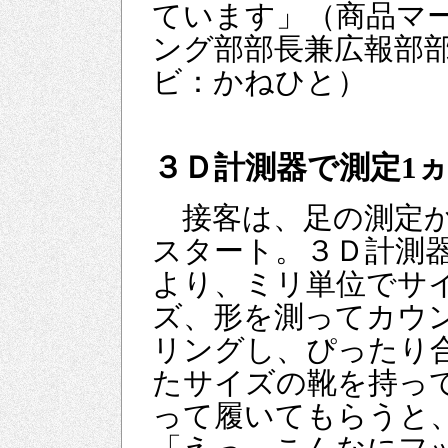
ています」（商品マ
ング部部長兼広報部部
ビ：かねひと）
３Ｄ計測器で測定1
接客は、足の測定
スタート。３Ｄ計測
より、ミリ単位でサ
ズ、形を測ってカウ
リングし、ぴったり
たサイズの靴を持っ
って履いてもらうと