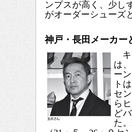
ンプスが高く、少し
がオーダーシューズ
神戸・長田メーカー
キ
は、
ーン
トは
セン
らヒ
どバ
た。