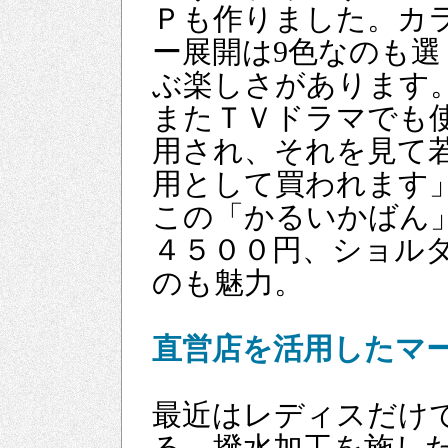
Ｐも作りました。カ
ー展開は9色なのも選
ぶ楽しさがあります
またＴＶドラマでも
用され、それを見て
用として買われます
この「かるいかばん
４５００円、ショル
のも魅力。
直営店を活用したマ
最近はレディスだけ