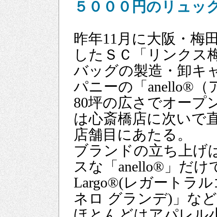
５０００円のリュッ
昨年11月に大阪・梅
したＳＣ「リンクス
バッグの製造・卸キ
パニーの「anello®
80坪の広さでオープ
は心斎橋店に次いで
店舗目にあたる。
ブランドの立ち上げ
スな「anello®」だ
Largo®(レガートラルゴ
ネロ グランデ)」な
ほとんどはアパレル