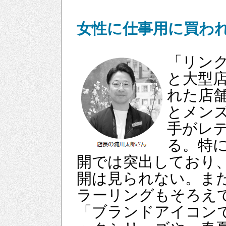
女性に仕事用に買わ
「リンク
と大型
れた店
とメン
手がレ
る。特
開では突出しており
開は見られない。ま
ラーリングもそろえ
「ブランドアイコンであ