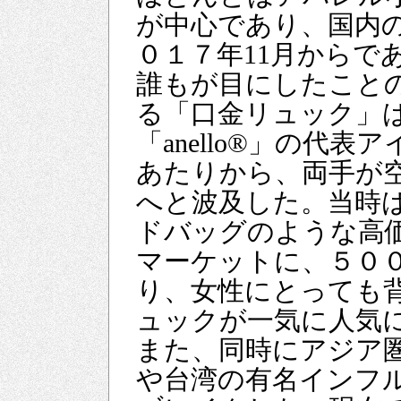
が中心であり、国内
０１７年11月からで
誰もが目にしたこと
る「口金リュック」
「anello®」の代
あたりから、両手が
へと波及した。当時
ドバッグのような高
マーケットに、５０
り、女性にとっても背負
ュックが一気に人気
また、同時にアジア
や台湾の有名インフ