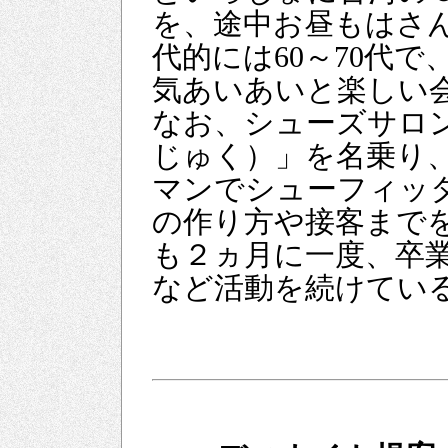
を、途中お昼もはさ
代的には60～70代
気あいあいと楽しい
なお、シューズサロ
じゅく）」を名乗り
マンでシューフィッ
の作り方や接客まで
も２ヵ月に一度、卒
など活動を続けてい