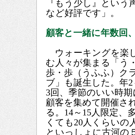
『もう少し』という
など好評です」。
顧客と一緒に年数回
ウォーキングを楽
む人々が集まる「う
歩・歩（うふふ）ク
ブ」も誕生した。年2
3回、季節のいい時期
顧客を集めて開催さ
る。14～15人限定、
くても20人くらいの
といっしょに古河の