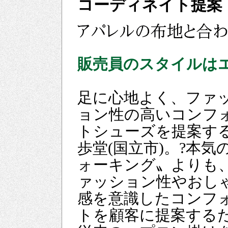
コーディネイト提案
販売員のスタイルは
足に心地よく、ファ
ョン性の高いコンフ
トシューズを提案す
歩堂(国立市)。?本気
ォーキング〟よりも
ァッション性やおし
感を意識したコンフ
トを顧客に提案する