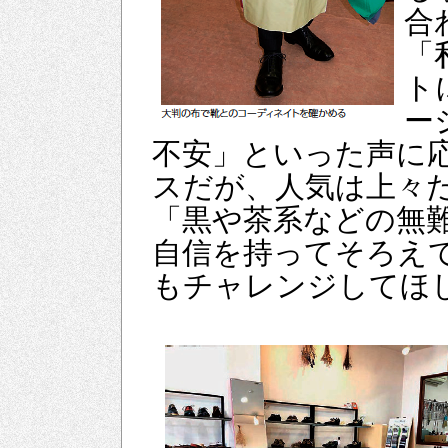
合
「
ト
ー
不安」といった声に
スだが、人気は上々
「黒や茶系などの無
自信を持ってそろえ
もチャレンジしてほ