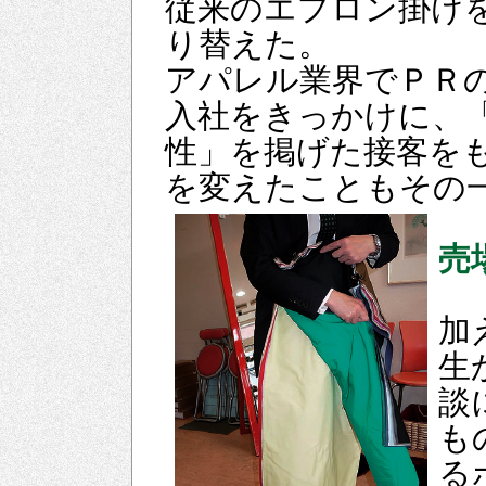
従来のエプロン掛け
り替えた。
アパレル業界でＰＲ
入社をきっかけに、
性」を掲げた接客を
を変えたこともその
売
加
生
談
も
る