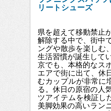
リートシューズ
県を超えて移動禁止
解除する中で、街中
ングや散歩を楽しむ
生活習慣が誕生して
京でも、本格的なス
エアで街に出て、休
むカップルが非常に
る。休日の原宿の人
ツアイテムを検証し
美脚効果の高いラン