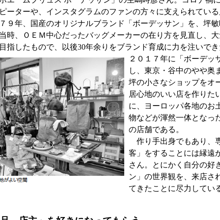
ピーターや、インスタグラムのファンの方々に支えられている
７９年、国産のオリジナルブランド「ボーデッサン」を、坪敏
当時、ＯＥＭ中心だったバッグメーカーの在り方を見直し、大
目指したもので、以後30年余りをブランド育成に力を注いでき
２０１７年に「ボーデッ
し、東京・谷中のやや奥
坪の小さなショップをオ
居心地のいい店を作りた
に、ヨーロッパ各地のお
物などが渾然一体となっ
の店舗である。
作り手出身でもあり、専
客」をすることには縁遠
さん。とにかく自分の好
ン」の世界観を、来店さ
てきたことに尽力してい