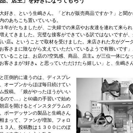
品、店主」を好きになってもらう
大好き、という生嶋さん。「どれが販売商品ですか？」と聞か
内のあちこち置いていいる。
３年がたちましたが、ご夫婦での来店やお友達を連れて来られ
増えてきました。完璧な接客ができている訳ではないですが、
高い店〟ということで取材を受けました。来店された方がグー
お客さまに陰ながら支えていただいているようで有難いです」
ていることは、お店の?空気感、商品、店主〟が三位一体にな
お客さまが?好き〟と思っていただけたら嬉しい」と、生嶋さ
と圧倒的に違うのは、ディスプレ
、オープンからほぼ毎日続けてい
ム投稿。「娘がやったほうがいい
るので…」と60歳の手習いで始め
朝店を開けるとインスタグラムの
。ボーデッサンの製品と生嶋さん
相まって、ファンが増加。フォロ
１３人、投稿数は１３００にのぼ