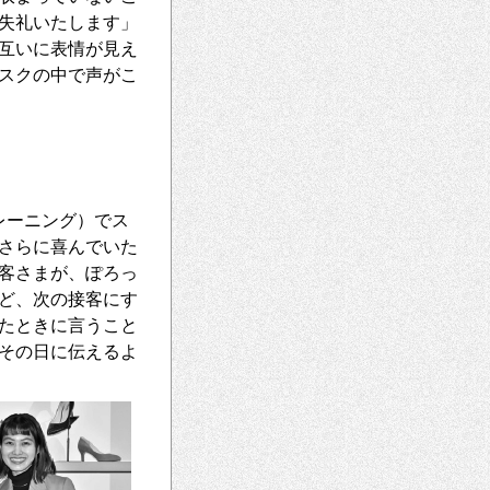
失礼いたします」
互いに表情が見え
スクの中で声がこ
レーニング）でス
さらに喜んでいた
客さまが、ぽろっ
ど、次の接客にす
たときに言うこと
その日に伝えるよ