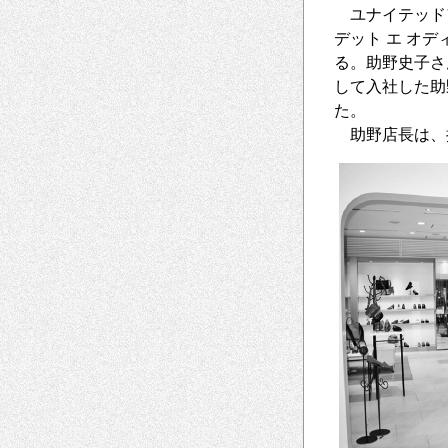
ユナイテッド
デット エ オ
る。助野史子さ
して入社した助
た。
助野店長は、