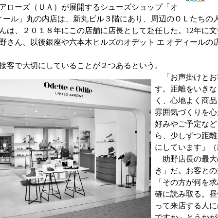
アローズ（ＵＡ）が展開するシューズショップ「オ
ディール」丸の内店は、新丸ビル３階にあり、周辺のＯＬたちの
んは、２０１８年にこの店舗に店長として赴任した。12年に
野さん、以後銀座や六本木ヒルズのオデット エ オディールの
接客で大切にしていることが２つあるという。
「お声掛けとお
す。距離をいきな
く、心地よく商品
雰囲気づくりを心
好みやご予定など
ら、少しずつ距離
にしています」（
助野店長の最大
き」だ。お客との
「その方が何を求
確に読み取る。昼
って来店する人に
ですか」とうかが