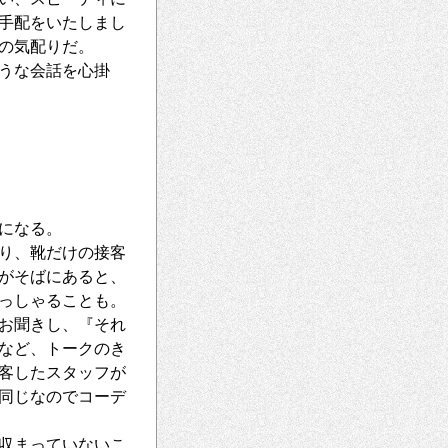
手配をいたしまし
の気配りだ。
うな会話を心掛
になる。
り、靴だけの接客
がそばにあると、
っしゃることも。
お聞きし、『それ
など、トークのき
客したスタッフが
同じなのでコーデ
収まっていないこ