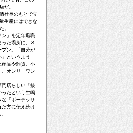
店だ。
晴社長のもとで立
量生産にはできな
た。
サン」を定年退職
まった場所に、８
ープン。「自分が
い」というよう
土産品や雑貨、小
た、オンリーワン
門店らしい「接
かったという生嶋
きな「ボーデッサ
れた方に伝え続け
る。