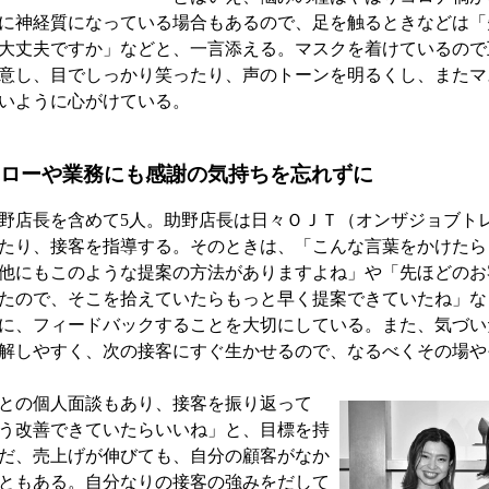
に神経質になっている場合もあるので、足を触るときなどは「
大丈夫ですか」などと、一言添える。マスクを着けているので
意し、目でしっかり笑ったり、声のトーンを明るくし、またマ
いように心がけている。
ローや業務にも感謝の気持ちを忘れずに
店長を含めて5人。助野店長は日々ＯＪＴ（オンザジョブト
たり、接客を指導する。そのときは、「こんな言葉をかけたら
他にもこのような提案の方法がありますよね」や「先ほどのお
たので、そこを拾えていたらもっと早く提案できていたね」な
に、フィードバックすることを大切にしている。また、気づい
解しやすく、次の接客にすぐ生かせるので、なるべくその場や
との個人面談もあり、接客を振り返って
う改善できていたらいいね」と、目標を持
だ、売上げが伸びても、自分の顧客がなか
ともある。自分なりの接客の強みをだして