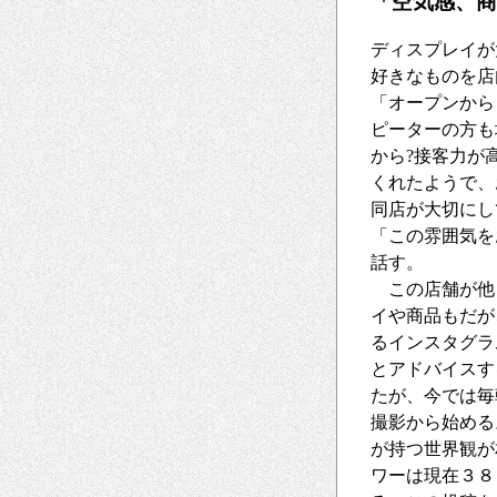
「空気感、商
ディスプレイが
好きなものを店
「オープンから
ピーターの方も
から?接客力が
くれたようで、
同店が大切にし
「この雰囲気を
話す。
この店舗が他
イや商品もだが
るインスタグラ
とアドバイスす
たが、今では毎
撮影から始める
が持つ世界観が
ワーは現在３８