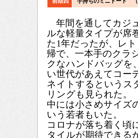
前頭四
手持ちのミニトート （
年間を通してカジ
ルな軽量タイプが席
た1年だったが、レト
帰で、一本手のクラ
クなハンドバッグを
い世代があえてコー
ネイトするというス
リングも見られた。
中には小さめサイズ
いう若者もいた。
コロナが落ち着く頃
タイルが期待できる