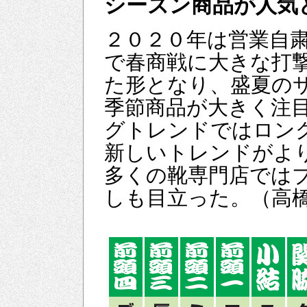
シーズン商品が人
２０２０年は営業自
で春商戦に大きな打
た形となり、盛夏の
季節商品が大きく注
グトレンドではロン
新しいトレンドがよ
多くの靴専門店では
しも目立った。（高