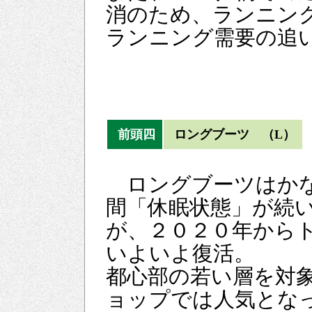
消のため、ランニン
ランニング需要の追
前頭四
ロングブーツ （L）
ロングブーツはか
間「休眠状態」が続
が、２０２０年から
いよいよ復活。
都心部の若い層を対
ョップでは人気とな