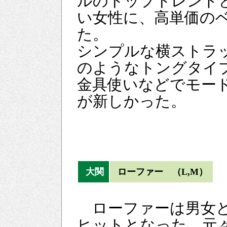
ルのトップトレンド
い女性に、高単価の
た。
シンプルな横ストラ
のようなトングタイ
金具使いなどでモー
が新しかった。
大関
ローファー （L,M）
ローファーは男女
ヒットとなった。元