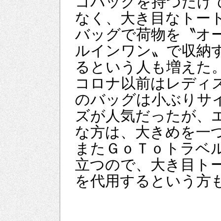
コバッグを持つだけ
なく、大き目なトー
バッグで荷物を〝オ
ルインワン〟で収納
るという人も増えた
コロナ以前はレディ
のバッグは小ぶりサ
ズが人気だったが、
な方は、大きめを一
またＧｏＴｏトラベ
立つので、大き目ト
を代用するという方