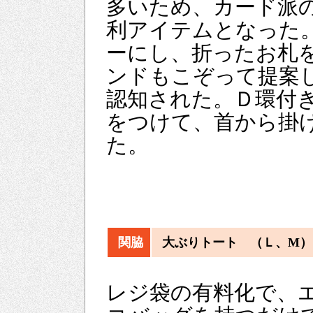
多いため、カード派
利アイテムとなった
ーにし、折ったお札
ンドもこぞって提案
認知された。Ｄ環付
をつけて、首から掛
た。
関脇
大ぶりトート （Ｌ、M）
レジ袋の有料化で、