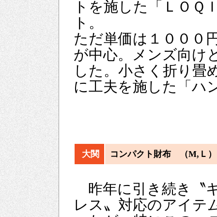
トを施した「ＬＯＱＩ 
ト。
ただ単価は１０００
が中心。メンズ向け
した。小さく折り畳
に工夫を施した「ハ
大関
コンパクト財布 （М,Ｌ）
昨年に引き続き〝
レス〟対応のアイテ