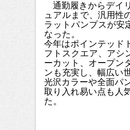
通勤履きからデイ
ュアルまで、汎用性
ラットパンプスが安
なった。
今年はポインテッド
フトスクエア、アシ
ーカット、オープン
ンも充実し、幅広い
光沢カラーや全面パ
取り入れ易い点も人
た。