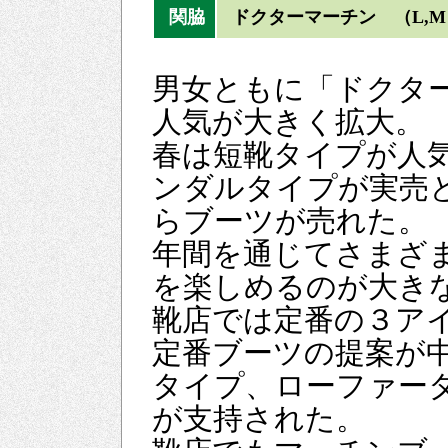
関脇
ドクターマーチン （L,M
男女ともに「ドクタ
人気が大きく拡大。
春は短靴タイプが人
ンダルタイプが実売
らブーツが売れた。
年間を通じてさまざ
を楽しめるのが大き
靴店では定番の３ア
定番ブーツの提案が
タイプ、ローファー
が支持された。