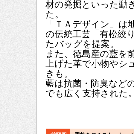
材の発掘といった動
た。
「ＴＡデザイン」は
の伝統工芸「有松絞
たバッグを提案。
また、徳島産の藍を
上げた革で小物やシ
きも。
藍は抗菌・防臭など
でも広く支持された