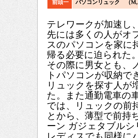
前頭一
パソコンリュック （M
テレワークが加速し
先には多くの人がオ
スのパソコンを家に
帰る必要に迫られた
その際に男女とも、
トパソコンが収納で
リュックを探す人が
た。また通勤電車の
では、リュックの前
とから、薄型で前持
ーン ガジェタブルシ
レディスでも同様に