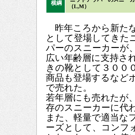
横綱
（L,M）
昨年ころから新た
として登場してきた
パーのスニーカーが
広い年齢層に支持さ
きの靴として３００
商品も登場するなど
で売れた。
若年層にも売れたが
存のスニーカーに代
また、軽量で適当な
ーズとして、コンフ