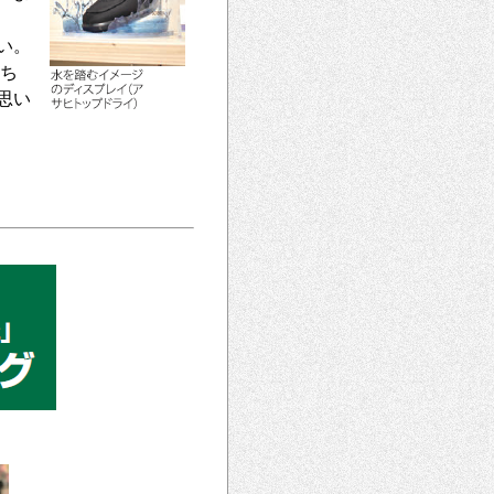
い。
持ち
思い