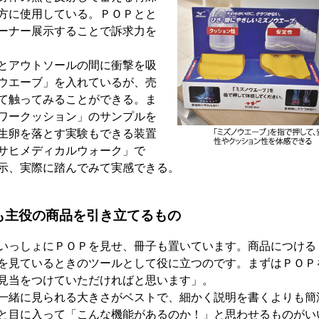
方に使用している。ＰＯＰとと
ーナー展示することで訴求力を
とアウトソールの間に衝撃を吸
ウエーブ」を入れているが、売
て触ってみることができる。ま
ワークッション」のサンプルを
生卵を落とす実験もできる装置
サヒメディカルウォーク」で
示、実際に踏んでみて実感できる。
も主役の商品を引き立てるもの
いっしょにＰＯＰを見せ、冊子も置いています。商品につける
を見ているときのツールとして役に立つのです。まずはＰＯＰ
見当をつけていただければと思います」。
一緒に見られる大きさがベストで、細かく説明を書くよりも簡
と目に入って「こんな機能があるのか！」と思わせるものがい