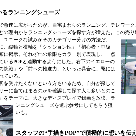
いるランニングシューズ
で急速に広がったのが、自宅まわりのランニング。テレワーク
どの理由からランニングシューズを探す方が増えた。この売り
、ユニークな試みがそのカテゴリー分けの方法だ。
に、縦軸と横軸を「クッション性」「初心者・中級
頭に掲示。それぞれの象限をカラー別で表現し、一点
ているPOPと連動するようにした。右下のイエローの
の挑戦」や「前への推進力」といった具合に、靴には
れている。
客を受けたくないという方もいるため、自分が探して
リーに当てはまるのかを確認して探す人も多いとのこ
」をテーマに、大きなディスプレイで録画を放映。ラ
ンニングシューズを選
ぶ参考にしてもらう狙
いも。
スタッフの“手描きPOP”で積極的に想いを伝