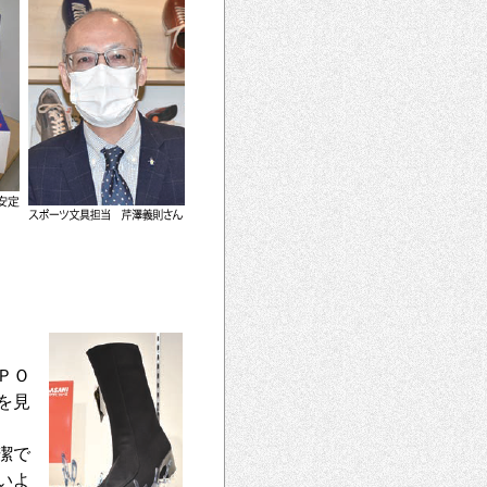
ＰＯ
を見
潔で
いよ