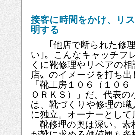
接客に時間をかけ、リ
明する
｢他店で断られた修理
い｣。こんなキャッチフ
くに靴修理やリペアの相
店〟のイメージを打ち出
「靴工房１０６（１０６
ＯＲＫＳ）」だ。代表の
は、靴づくりや修理の職
に独立。オーナーとして
靴修理の奥は深い。素
が靴に求める価値観も多