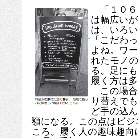
「１０６ 
は幅広いが
は、いろ
「こだわ
よね。ワ
れたモノ
る。足に
履く方は多
この場合
り替えで
ど手の込
額になる。この点はビジ
ころ。履く人の趣味趣向