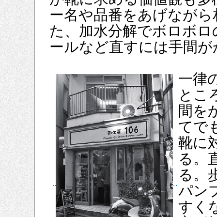
ー名や品番をあげながら
た、加水分解でボロボロ
ールなど直すには手間が
一律
とこ
間を
てで
靴に
る。
る。
パン
すく