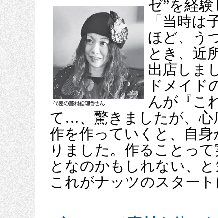
ゼ”を経
「当時は
ほど、う
とき、近
出店しま
ドメイド
んが『こ
て…、驚きましたが、心
作を作っていくと、自身
りました。作ることって
となのかもしれない、と
これがナッツのスタート